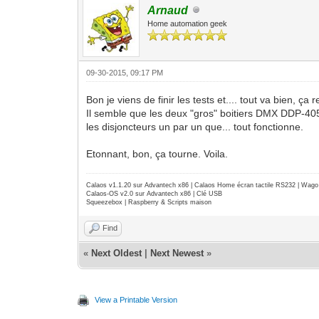
Arnaud
Home automation geek
09-30-2015, 09:17 PM
Bon je viens de finir les tests et.... tout va bien, ça 
Il semble que les deux "gros" boitiers DMX DDP-405 é
les disjoncteurs un par un que... tout fonctionne.
Etonnant, bon, ça tourne. Voila.
Calaos v1.1.20 sur Advantech x86 | Calaos Home écran tactile RS232 | Wa
Calaos-OS v2.0 sur Advantech x86 | Clé USB
Squeezebox | Raspberry & Scripts maison
Find
«
Next Oldest
|
Next Newest
»
View a Printable Version