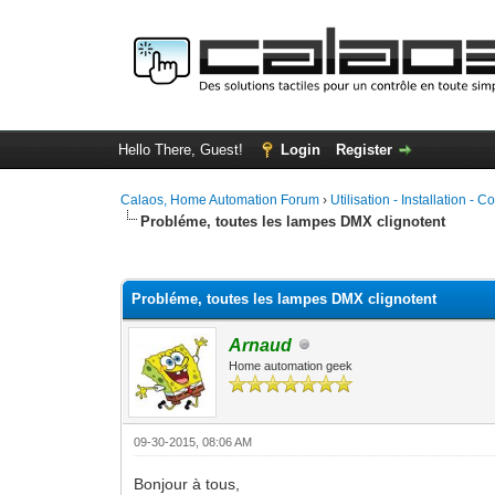
Hello There, Guest!
Login
Register
Calaos, Home Automation Forum
›
Utilisation - Installation - C
Probléme, toutes les lampes DMX clignotent
0 Vote(s) - 0 Average
1
2
3
4
5
Probléme, toutes les lampes DMX clignotent
Arnaud
Home automation geek
09-30-2015, 08:06 AM
Bonjour à tous,