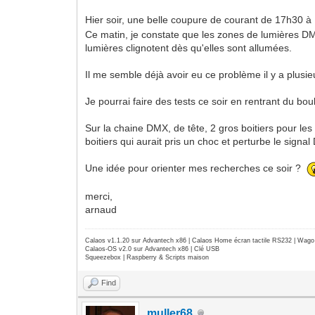
Hier soir, une belle coupure de courant de 17h30 
Ce matin, je constate que les zones de lumières DMX
lumières clignotent dès qu'elles sont allumées.
Il me semble déjà avoir eu ce problème il y a plusi
Je pourrai faire des tests ce soir en rentrant du bo
Sur la chaine DMX, de tête, 2 gros boitiers pour le
boitiers qui aurait pris un choc et perturbe le signa
Une idée pour orienter mes recherches ce soir ?
merci,
arnaud
Calaos v1.1.20 sur Advantech x86 | Calaos Home écran tactile RS232 | Wa
Calaos-OS v2.0 sur Advantech x86 | Clé USB
Squeezebox | Raspberry & Scripts maison
Find
muller68