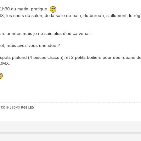
à 1h30 du matin, pratique
, les spots du salon, de la salle de bain, du bureau, s'allument, le rég
eurs années mais je ne sais plus d'où ça venait.
ulot, mais avez-vous une idée ?
s spots plafond (4 pièces chacun), et 2 petits boitiers pour des rubans
l DMX.
go 750-841 | DMX RGB LED