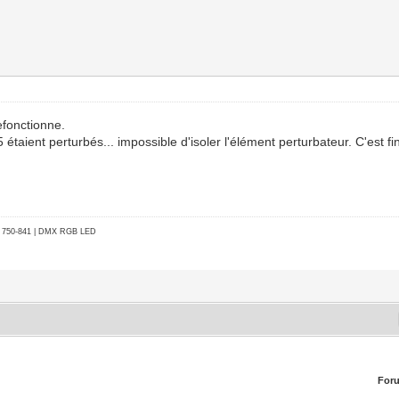
refonctionne.
taient perturbés... impossible d'isoler l'élément perturbateur. C'est f
go 750-841 | DMX RGB LED
For