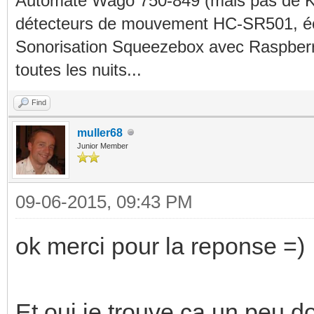
Automate Wago 750-849 (mais pas de KN
détecteurs de mouvement HC-SR501, éc
Sonorisation Squeezebox avec Raspberry
toutes les nuits...
Find
muller68
Junior Member
09-06-2015, 09:43 PM
ok merci pour la reponse =)
Et oui je trouve ça un peu