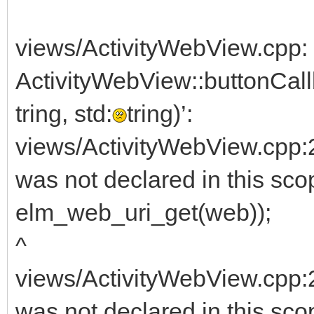
views/ActivityWebView.cpp: 
ActivityWebView::buttonCall
tring, std:
tring)’:
views/ActivityWebView.cpp:2
was not declared in this sco
elm_web_uri_get(web));
^
views/ActivityWebView.cpp:2
was not declared in this sco