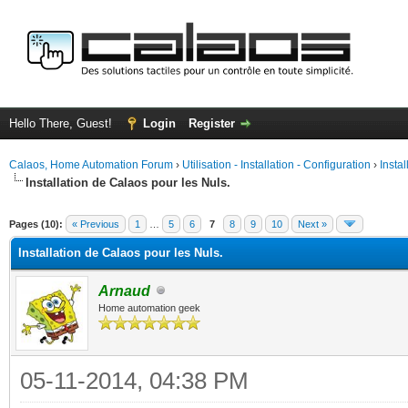
Hello There, Guest!
Login
Register
Calaos, Home Automation Forum
›
Utilisation - Installation - Configuration
›
Insta
Installation de Calaos pour les Nuls.
ge
Pages (10):
« Previous
1
…
5
6
7
8
9
10
Next »
Installation de Calaos pour les Nuls.
Arnaud
Home automation geek
05-11-2014, 04:38 PM