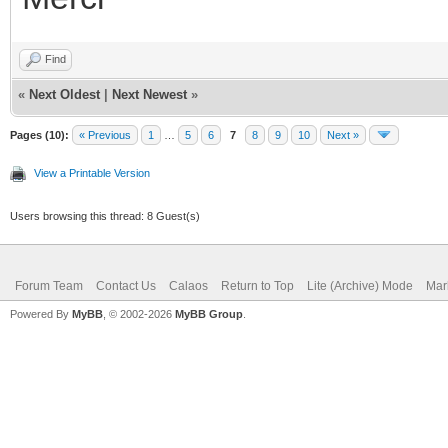
Find
«
Next Oldest
|
Next Newest
»
Pages (10):
« Previous
1
…
5
6
7
8
9
10
Next »
View a Printable Version
Users browsing this thread: 8 Guest(s)
Forum Team
Contact Us
Calaos
Return to Top
Lite (Archive) Mode
Mar
Powered By
MyBB
, © 2002-2026
MyBB Group
.