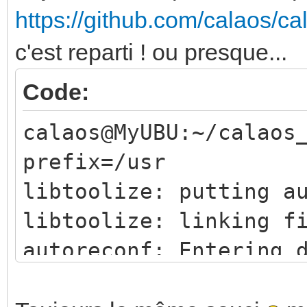
https://github.com/calaos/ca
c'est reparti ! ou presque...
Code:
calaos@MyUBU:~/calaos
prefix=/usr
libtoolize: putting a
libtoolize: linking f
autoreconf: Entering 
autoreconf: running: 