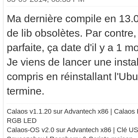
checking the maximum 
Ma dernière compile en 13.0
arguments... 1572864
de lib obsolètes. Par contre,
checking whether the 
parfaite, ça date d'il y a 1 m
constructs... yes
Je viens de lancer une insta
checking whether the 
yes
compris en réinstallant l'Ub
checking how to conve
termine.
names to i686-pc-linu
Calaos v1.1.20 sur Advantech x86 | Calaos
func_convert_file_noo
RGB LED
checking how to conve
Calaos-OS v2.0 sur Advantech x86 | Clé U