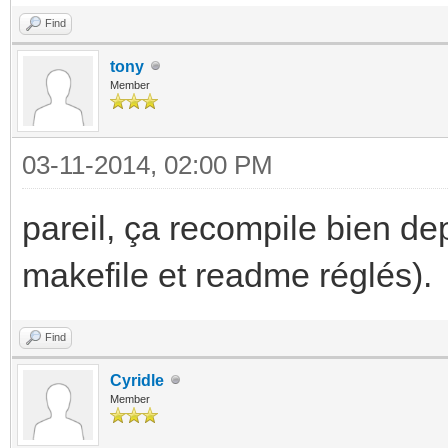
checking whether the 
Find
supports shared libra
tony
checking whether -lc 
Member
in... no
03-11-2014, 02:00 PM
checking dynamic link
GNU/Linux ld.so
pareil, ça recompile bien de
checking how to hardc
makefile et readme réglés).
programs... immediate
checking whether stri
Find
possible... yes
Cyridle
Member
checking if libtool s