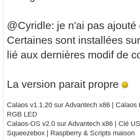
checking if gcc suppo
exceptions... no
@Cyridle: je n'ai pas ajouté 
checking for gcc opti
Certaines sont installées sur
-DPIC
lié aux dernières modif de c
checking if gcc PIC f
yes
La version parait propre
checking if gcc stati
checking if gcc suppo
Calaos v1.1.20 sur Advantech x86 | Calaos
checking if gcc suppo
RGB LED
Calaos-OS v2.0 sur Advantech x86 | Clé U
(cached) yes
Squeezebox | Raspberry & Scripts maison