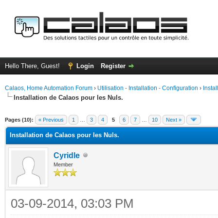
Hello There, Guest!
Login
Register
Calaos, Home Automation Forum
›
Utilisation - Installation - Configuration
›
Insta
Installation de Calaos pour les Nuls.
ge
Pages (10):
« Previous
1
…
3
4
5
6
7
…
10
Next »
Installation de Calaos pour les Nuls.
Cyridle
Member
03-09-2014, 03:03 PM