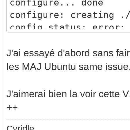
configure... done
configure: creating .
config.status: error:
`Makefile.in'
J'ai essayé d'abord sans fai
les MAJ Ubuntu same issue.
J'aimerai bien la voir cette 
++
Cyridle