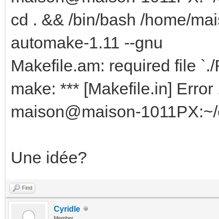
cd . && /bin/bash /home/ma
checking for sys/stat
checking for stdlib.h
automake-1.11 --gnu
checking for string.h
Makefile.am: required file 
checking for memory.h
make: *** [Makefile.in] Error
checking for strings.
maison@maison-1011PX:~/
checking for inttypes
checking for stdint.h
Une idée?
checking for unistd.h
checking minix/config
Find
checking minix/config
Cyridle
Member