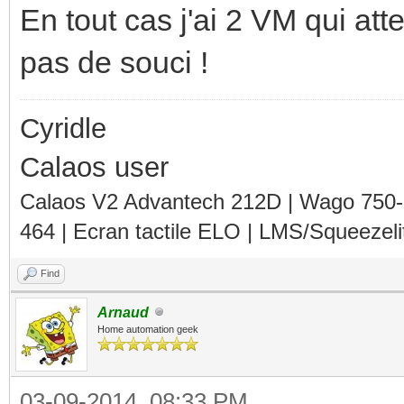
checking for a sed th
En tout cas j'ai 2 VM qui atte
output... /bin/sed
pas de souci !
checking for fgrep...
checking for ld used 
Cyridle
checking if the linke
Calaos user
ld... yes
Calaos V2 Advantech 212D | Wago 750
464 | Ecran tactile ELO | LMS/Squeezel
checking for BSD- or 
(nm)... /usr/bin/nm -
Find
checking the name lis
Arnaud
Home automation geek
interface... BSD nm
checking whether ln -
03-09-2014, 08:33 PM