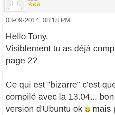
checking for minix/co
checking whether it i
03-09-2014, 08:18 PM
__EXTENSIONS__... yes
Hello Tony,
checking for special 
Visiblement tu as déjà compi
for large files... no
page 2?
checking for _FILE_OF
large files... 64
checking build system
Ce qui est "bizarre" c'est qu
checking host system 
compilé avec la 13.04... bon 
checking how to print
version d'Ubuntu ok
mais p