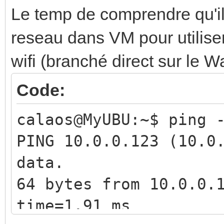
calaos.fr: System err
Le temp de comprendre qu'il 
libtoolize: copying f
9 Mar 15:56:34 ntpdat
libtoolize: copying f
reseau dans VM pour utiliser 
used, exiting
libtoolize: copying f
wifi (branché direct sur le W
ERR<2125>:wago IO/Wag
libtoolize: copying f
Code:
Calaos::WagoCtrl::Con
libtoolize: copying f
calaos@MyUBU:~$ ping 
WagoCtrl::Connect(): 
autoreconf: running: 
PING 10.0.0.123 (10.0
autoreconf: running: 
data.
autoreconf: running: 
64 bytes from 10.0.0.
copy --force-missing
time=1.91 ms
autoreconf: Leaving d