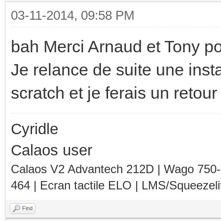
yes
03-11-2014, 09:58 PM
checking whether to b
bah Merci Arnaud et Tony pou
yes
Je relance de suite une inst
checking whether to b
scratch et je ferais un retour
yes
checking whether NLS 
Cyridle
checking for msgfmt..
Calaos user
checking for gmsgfmt.
Calaos V2 Advantech 212D | Wago 750
checking for xgettext
464 | Ecran tactile ELO | LMS/Squeezel
checking for msgmerge
Find