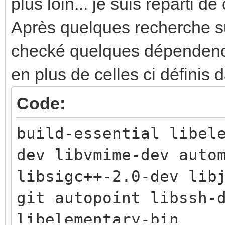
plus loin... je suis reparti de
Après quelques recherche sur 
checké quelques dépendenc
en plus de celles ci définis 
Code:
build-essential libel
dev libvmime-dev auto
libsigc++-2.0-dev lib
git autopoint libssh-
libelementary-bin