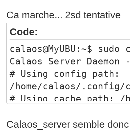
checking for a BSD-co
Ca marche... 2sd tentative
/usr/bin/install -c
checking whether buil
Code:
yes
calaos@MyUBU:~$ sudo 
checking for a thread
Calaos Server Daemon 
/bin/mkdir -p
# Using config path:
checking for gawk... 
/home/calaos/.config/
checking for mawk... 
# Using cache path: /
checking whether make
Error resolving calao
checking whether make
9 Mar 16:03:10 ntpdat
Calaos_server semble donc f
variables... yes