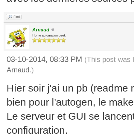
checking for archiver
Find
checking for strip...
Arnaud
checking for ranlib..
Home automation geek
checking command to p
03-10-2014, 08:33 PM
(This post was 
from gcc object... ok
Arnaud
.)
checking for sysroot.
Hier soir j'ai un pb (readme
checking for mt... mt
checking if mt is a m
bien pour l'autogen, le make 
checking for dlfcn.h.
Le serveur et GUI se lancen
checking for objdir..
configuration.