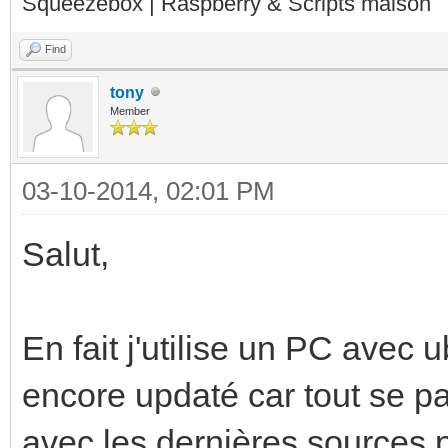
Squeezebox | Raspberry & Scripts maison
names to toolchain fo
func_convert_file_noo
Find
checking for /usr/bin
tony
Member
files... -r
checking for objdump.
03-10-2014, 02:01 PM
checking how to recog
Salut,
pass_all
checking for dlltool.
En fait j'utilise un PC avec 
checking how to assoc
encore updaté car tout se pa
libraries... printf %
avec les dernières sources po
checking for ar... ar