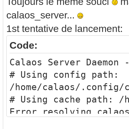
autoreconf: running: 
Toujours le même souci
ma
autoreconf: configure
calaos_server...
autoreconf: running: 
1st tentative de lancement:
--force
Code:
libtoolize: putting a
Calaos Server Daemon 
libtoolize: copying f
# Using config path:
libtoolize: copying f
/home/calaos/.config/
libtoolize: copying f
# Using cache path: /
libtoolize: copying f
Error resolving calao
libtoolize: putting m
9 Mar 15:56:34 ntpdat
AC_CONFIG_MACRO_DIR, 