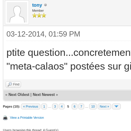
checking for ld used 
tony
Member
checking if the linke
ld... yes
03-12-2014, 01:59 PM
checking for shared l
ptite question...concretemen
done
checking for CFPrefer
"meta-calaos" postées sur g
checking for CFLocale
Find
checking for GNU gett
«
Next Oldest
|
Next Newest
»
checking whether to u
Pages (10):
« Previous
1
…
3
4
5
6
7
…
10
Next »
checking where the ge
View a Printable Version
from... libc
Users browsing this thread: 4 Guest(s)