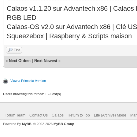
Calaos v1.1.20 sur Advantech x86 | Calaos
RGB LED
Calaos-OS v2.0 sur Advantech x86 | Clé U
Squeezebox | Raspberry & Scripts maison
Find
«
Next Oldest
|
Next Newest
»
View a Printable Version
Users browsing this thread: 1 Guest(s)
Forum Team
Contact Us
Calaos
Return to Top
Lite (Archive) Mode
Mar
Powered By
MyBB
, © 2002-2026
MyBB Group
.