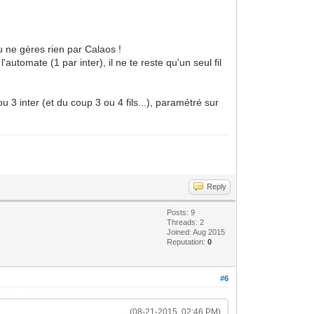
tu ne gères rien par Calaos !
automate (1 par inter), il ne te reste qu'un seul fil
u 3 inter (et du coup 3 ou 4 fils...), paramétré sur
Reply
Posts: 9
Threads: 2
Joined: Aug 2015
Reputation:
0
#6
(08-21-2015, 02:46 PM)