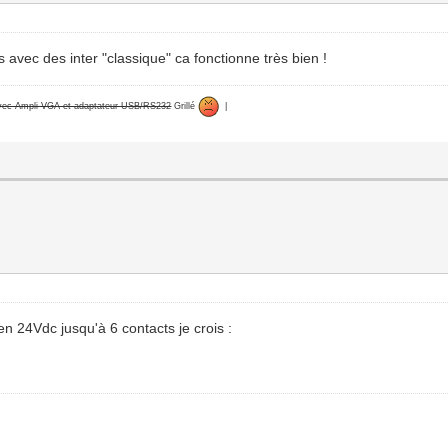
s avec des inter "classique" ca fonctionne très bien !
avec Ampli VGA et adaptateur USB/RS232
Grillé
|
en 24Vdc jusqu'à 6 contacts je crois :