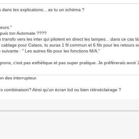
is dans tes explications... as tu un schéma ?
teurs."
epuis ton Automate ????
 transfo vers les inter qui pilotent en direct les lampes... dans ce cas l
 cablage pour Calaos, tu auras 1 fil commun et 6 fils pour les retours sur
 suivante : " Les autres fils pour les fonctions M/A."
gnons, c'est pas esthétique et pas super pratique. Je préfèrerais avoir 2
ion des interrupteur.
eurs combinaison? Ainsi qu'un écran lcd ou bien rétroéclairage ?