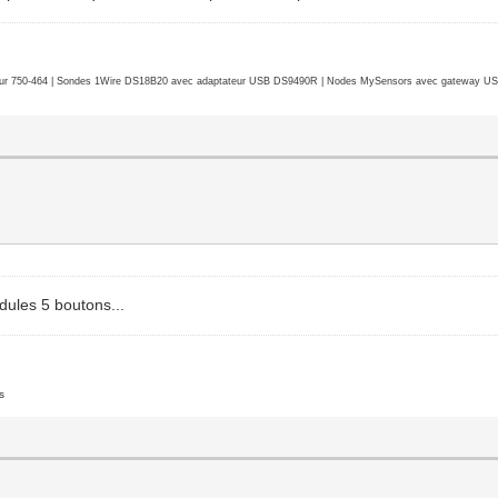
r 750-464 | Sondes 1Wire DS18B20 avec adaptateur USB DS9490R | Nodes MySensors avec gateway USB 
ules 5 boutons...
s