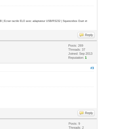
| Ecran tactile ELO avec adaptateur USB/RS232 | Squeezebox Duet et
Reply
Posts: 269
Threads: 37
Joined: Sep 2013
Reputation:
1
#3
Reply
Posts: 9
Threads: 2