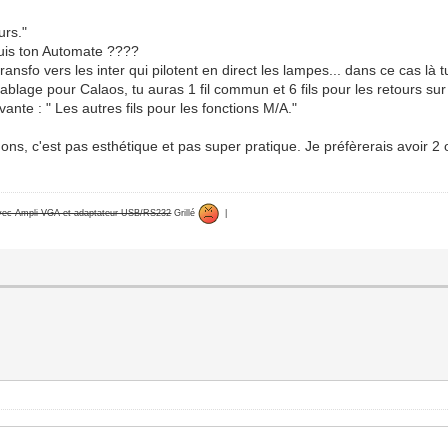
urs."
puis ton Automate ????
ransfo vers les inter qui pilotent en direct les lampes... dans ce cas là 
blage pour Calaos, tu auras 1 fil commun et 6 fils pour les retours sur l'
ante : " Les autres fils pour les fonctions M/A."
ons, c'est pas esthétique et pas super pratique. Je préfèrerais avoir 2 o
avec Ampli VGA et adaptateur USB/RS232
Grillé
|