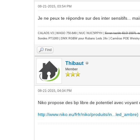
08-21-2015, 03:54 PM
Je ne peux te répondre sur des inter sensitifs... mai
CALAOS V3 | WAGO 750-849 |
NUC NUC5PPYH
|
Ecran tactile ELO 1537L 
Sondes PT1000 | DMX RGBW pour Rubans Leds 24v | Caméras POE Weisky
Find
Thibaut
Member
08-21-2015, 04:04 PM
Niko propose des bp libre de potentiel avec voyant 
http://www.niko.eu/frfr/niko/produits/in...led_ambre)