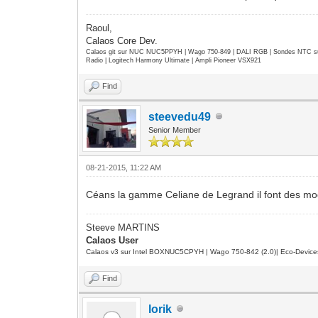
Raoul,
Calaos Core Dev.
Calaos git sur NUC NUC5PPYH | Wago 750-849 | DALI RGB | Sondes NTC su
Radio | Logitech Harmony Ultimate | Ampli Pioneer VSX921
Find
steevedu49
Senior Member
08-21-2015, 11:22 AM
Céans la gamme Celiane de Legrand il font des mod
Steeve MARTINS
Calaos User
Calaos v3 sur Intel BOXNUC5CPYH | Wago 750-842 (2.0)| Eco-Device
Find
lorik