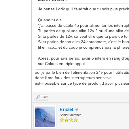
Je pense Lorik qu'il faudrait que tu sois plus préc
Quand tu dis :
"j'ai passé du câble 4p pour alimenter les interrup
Tu parles de quoi une alim 12v ? ou d'une alim d
Si tu parles de 12v, ca veut dire que tu pars de ton
Si tu parles de ton alim 24v automate, c'est le bon
fil en rab... et du coup je comprends pas la phrase
Après, pour avis perso, avoir 6 inters en rang d'oi
sur Calaos en triple appui...
oui je parle bien de l alimentation 24v pour l utilisat
donc il me faux des interrupteurs sensitive.
est-il possible sur ce type de produit d avoir plusi
Find
Eric64
Senior Member