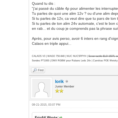
Quand tu dis :
"j'ai passé du câble 4p pour alimenter les interrupte
Tu parles de quoi une alim 12v ? ou d'une alim de
Si tu parles de 12v, ca veut dire que tu pars de ton t
Si tu parles de ton alim 24v automate, c'est le bon ca
en rab... et du coup je comprends pas la phrase suiv
Après, pour avis perso, avoir 6 inters en rang d'oign
Calaos en triple appui...
CALAOS V3 | WAGO 750-849 |
NUC NUC5PPYH
|
Ecran tactile ELO 1537L 
Sondes PT1000 | DMX RGBW pour Rubans Leds 24v | Caméras POE Weisky
Find
lorik
Junior Member
08-21-2015, 03:07 PM
Eric64 Wrote: