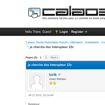
Hello There, Guest!
Login
Register
Calaos, Home Automation Forum
›
Utilisation - Installation - C
je cherche des Interupteur 12v
0 Vote(s) - 0 Average
1
2
3
4
5
Pages (2):
1
2
Next »
je cherche des Interupteur 12v
lorik
Junior Member
08-21-2015, 10:16 AM
bonjour