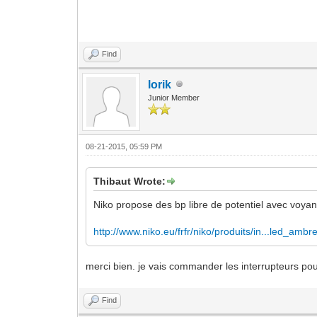
Find
lorik
Junior Member
08-21-2015, 05:59 PM
Thibaut Wrote:
Niko propose des bp libre de potentiel avec voyant
http://www.niko.eu/frfr/niko/produits/in...led_ambr
merci bien. je vais commander les interrupteurs po
Find