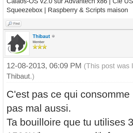
Calaos-OS v2.0 sur Advantech x86 | Clé U
Squeezebox | Raspberry & Scripts maison
Find
Thibaut
Member
12-08-2013, 06:09 PM
(This post was 
Thibaut
.)
C'est pas ce qui consomme le
pas mal aussi.
Ta bouilloire que tu utilises