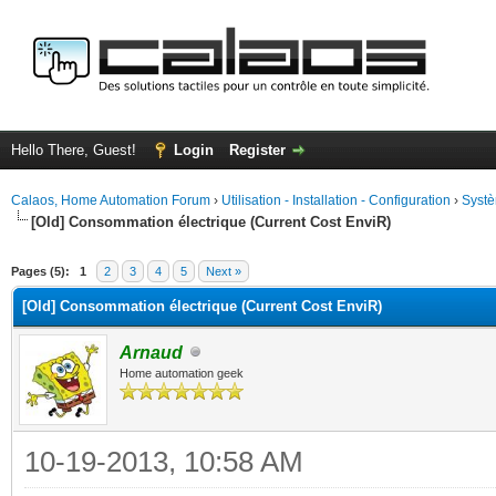
Hello There, Guest!
Login
Register
Calaos, Home Automation Forum
›
Utilisation - Installation - Configuration
›
Systè
[Old] Consommation électrique (Current Cost EnviR)
ge
Pages (5):
1
2
3
4
5
Next »
[Old] Consommation électrique (Current Cost EnviR)
Arnaud
Home automation geek
10-19-2013, 10:58 AM