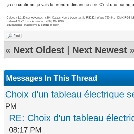
ça se confirme, je vais le prendre dimanche soir. C'est une bonne o
Calaos v1.1.20 sur Advantech x86 | Calaos Home écran tactile RS232 | Wago 750-841 | DMX RGB L
Calaos-OS v2.0 sur Advantech x86 | Clé USB
Squeezebox | Raspberry & Scripts maison
Find
«
Next Oldest
|
Next Newest
Messages In This Thread
Choix d'un tableau électrique 
PM
RE: Choix d'un tableau électr
08:17 PM