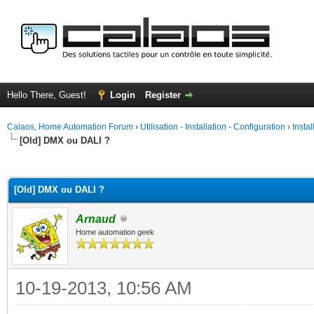
Hello There, Guest!
Login
Register
Calaos, Home Automation Forum
›
Utilisation - Installation - Configuration
›
Insta
[Old] DMX ou DALI ?
ge
[Old] DMX ou DALI ?
Arnaud
Home automation geek
10-19-2013, 10:56 AM