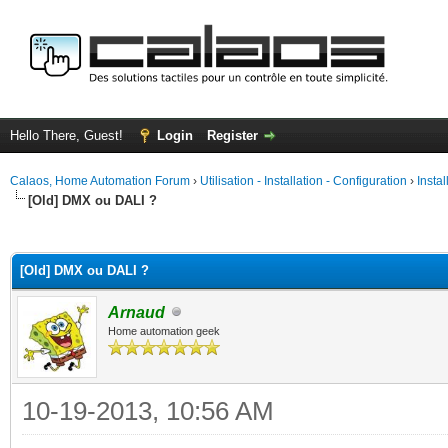
Hello There, Guest!
Login
Register
Calaos, Home Automation Forum
›
Utilisation - Installation - Configuration
›
Insta
[Old] DMX ou DALI ?
ge
[Old] DMX ou DALI ?
Arnaud
Home automation geek
10-19-2013, 10:56 AM