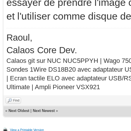
essayer de prendre l'image c
et l'utiliser comme disque 
Raoul,
Calaos Core Dev.
Calaos git sur NUC NUC5PPYH | Wago 750-
Sondes 1Wire DS18B20 avec adaptateur 
| Ecran tactile ELO avec adaptateur USB/R
Ultimate | Ampli Pioneer VSX921
Find
«
Next Oldest
|
Next Newest
»
View a Printable Version