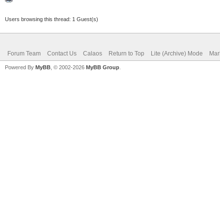
Users browsing this thread: 1 Guest(s)
Forum Team
Contact Us
Calaos
Return to Top
Lite (Archive) Mode
Mar
Powered By
MyBB
, © 2002-2026
MyBB Group
.