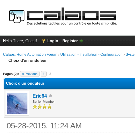
Hello There, Guest!
Login
Register
Calaos, Home Automation Forum
›
Utilisation - Installation - Configuration
›
Systè
Choix d'un onduleur
ge
Pages (2):
« Previous
1
2
Choix d'un onduleur
Eric64
Senior Member
05-28-2015, 11:24 AM