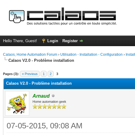
Hello There, Guest!
Login
Register
Calaos, Home Automation Forum
›
Utilisation - Installation - Configuration
›
Insta
Calaos V2.0 - Problème installation
ge
Pages (3):
« Previous
1
2
3
Calaos V2.0 - Problème installation
Arnaud
Home automation geek
07-05-2015, 09:08 AM