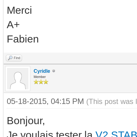
Merci
A+
Fabien
Find
Cyridle
Member
05-18-2015, 04:15 PM
(This post was 
Bonjour,
Je voulais tester la
V2 STA