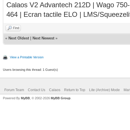
Calaos V2 Advantech 212D | Wago 750
464 | Ecran tactile ELO | LMS/Squeezel
Find
«
Next Oldest
|
Next Newest
»
View a Printable Version
Users browsing this thread: 1 Guest(s)
Forum Team
Contact Us
Calaos
Return to Top
Lite (Archive) Mode
Mar
Powered By
MyBB
, © 2002-2026
MyBB Group
.