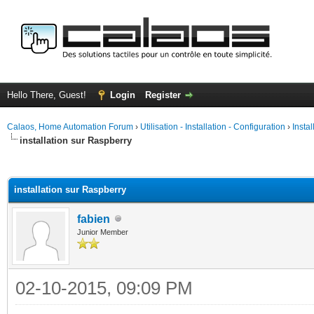
Hello There, Guest!
Login
Register
Calaos, Home Automation Forum
›
Utilisation - Installation - Configuration
›
Insta
installation sur Raspberry
ge
installation sur Raspberry
fabien
Junior Member
02-10-2015, 09:09 PM