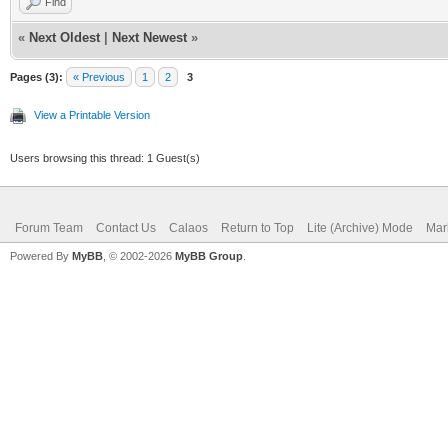
Find
«
Next Oldest
|
Next Newest
»
Pages (3):
« Previous
1
2
3
View a Printable Version
Users browsing this thread: 1 Guest(s)
Forum Team
Contact Us
Calaos
Return to Top
Lite (Archive) Mode
Mar
Powered By
MyBB
, © 2002-2026
MyBB Group
.