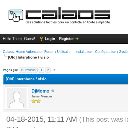
Hello There, Guest!
Login
Register
Calaos, Home Automation Forum
›
Utilisation - Installation - Configuration
›
Systè
[Old] Interphone / visio
ge
Pages (3):
« Previous
1
2
3
[Old] Interphone / visio
DjMomo
Junior Member
04-18-2015, 11:11 AM
(This post was 