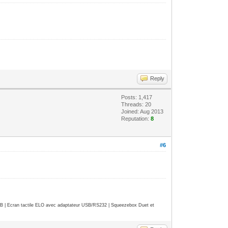
Reply
Posts: 1,417
Threads: 20
Joined: Aug 2013
Reputation:
8
#6
| Ecran tactile ELO avec adaptateur USB/RS232 | Squeezebox Duet et