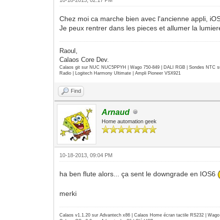
Chez moi ca marche bien avec l'ancienne appli, iOS
Je peux rentrer dans les pieces et allumer la lumiere
Raoul,
Calaos Core Dev.
Calaos git sur NUC NUC5PPYH | Wago 750-849 | DALI RGB | Sondes NTC su
Radio | Logitech Harmony Ultimate | Ampli Pioneer VSX921
Find
Arnaud
Home automation geek
10-18-2013, 09:04 PM
ha ben flute alors... ça sent le downgrade en IOS6
merki
Calaos v1.1.20 sur Advantech x86 | Calaos Home écran tactile RS232 | Wa