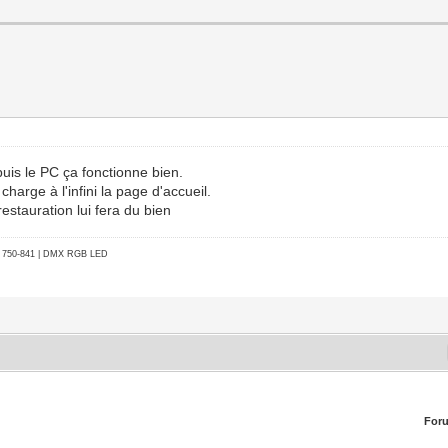
puis le PC ça fonctionne bien.
harge à l'infini la page d'accueil.
restauration lui fera du bien
go 750-841 | DMX RGB LED
For