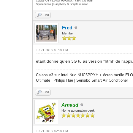
Calaos-OS v2.0 sur Advantech x86 | Clé USB
Squeezebox | Raspberry & Scripts maison
Find
Fred
Member
10-21-2013, 01:07 PM
étant donné qu'en 3G tu as version "html" de l'appl
Calaos v3 sur Intel Nuc NUC5PPYH + écran tactile ELO
Ultimate | Philips Hue | Sensibo Smart Air Conditioner
Find
Arnaud
Home automation geek
10-21-2013, 02:07 PM