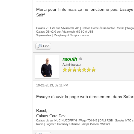
Merci pour l'info mais ça ne fonctionne pas. Essayé à
Sniff
Calaos v1.1.20 sur Advantech x86 | Calaos Home écran tactile RS232 | Wa
Calaos-OS v2.0 sur Advantech x86 | Clé USB
Squeezebox | Raspberry & Scripts maison
Find
raoulh
Administrator
10-21-2013, 02:11 PM
Essaye d'ouvir la page web directement dans Safar
Raoul,
Calaos Core Dev.
Calaos git sur NUC NUC5PPYH | Wago 750-849 | DALI RGB | Sondes NTC su
Radio | Logitech Harmony Ultimate | Ampli Pioneer VSX921