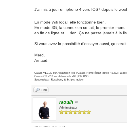
J'ai mis à jour un iphone 4 vers IOS7 depuis le we
En mode Wifi local, elle fonctionne bien.
En mode 3G, la connexion se fait, le premier menu 
en fin de ligne et.... rien. Ça ne passe jamais à la li
Si vous avez la possibilité d'essayer aussi, ça serai
Merci,
Arnaud.
Calaos v1.1.20 sur Advantech x86 | Calaos Home écran tactile RS232 | Wa
Calaos-OS v2.0 sur Advantech x86 | Clé USB
Squeezebox | Raspberry & Scripts maison
Find
raoulh
Administrator
10-18-2013, 02:17 PM