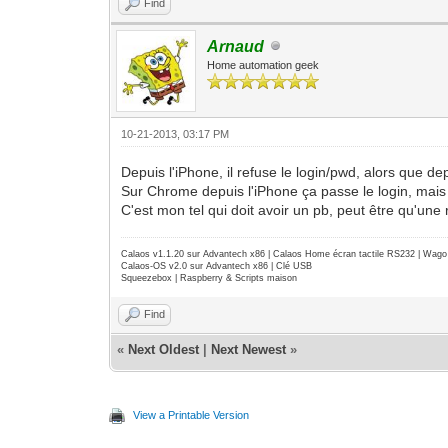
Find
Arnaud
Home automation geek
10-21-2013, 03:17 PM
Depuis l'iPhone, il refuse le login/pwd, alors que de
Sur Chrome depuis l'iPhone ça passe le login, mais c
C'est mon tel qui doit avoir un pb, peut être qu'une 
Calaos v1.1.20 sur Advantech x86 | Calaos Home écran tactile RS232 | Wa
Calaos-OS v2.0 sur Advantech x86 | Clé USB
Squeezebox | Raspberry & Scripts maison
Find
«
Next Oldest
|
Next Newest
»
View a Printable Version