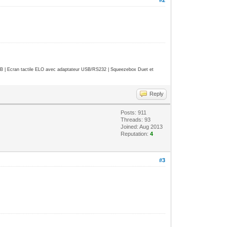
| Ecran tactile ELO avec adaptateur USB/RS232 | Squeezebox Duet et
Reply
Posts: 911
Threads: 93
Joined: Aug 2013
Reputation:
4
#3