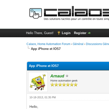
Hello There, Guest!
Login
Register
Calaos, Home Automation Forum
›
Général
›
Discussions Gén
App iPhone et IOS7
0 Vote(s) - 0 Average
1
2
3
4
5
App iPhone et IOS7
Arnaud
Home automation geek
10-18-2013, 01:35 PM
Hello,