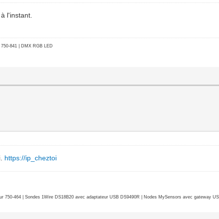
 l'instant.
go 750-841 | DMX RGB LED
i.
https://ip_cheztoi
r 750-464 | Sondes 1Wire DS18B20 avec adaptateur USB DS9490R | Nodes MySensors avec gateway USB 