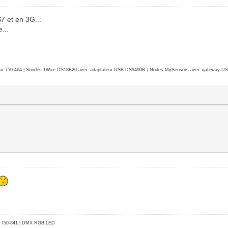
7 et en 3G...
...
r 750-464 | Sondes 1Wire DS18B20 avec adaptateur USB DS9490R | Nodes MySensors avec gateway USB 
go 750-841 | DMX RGB LED