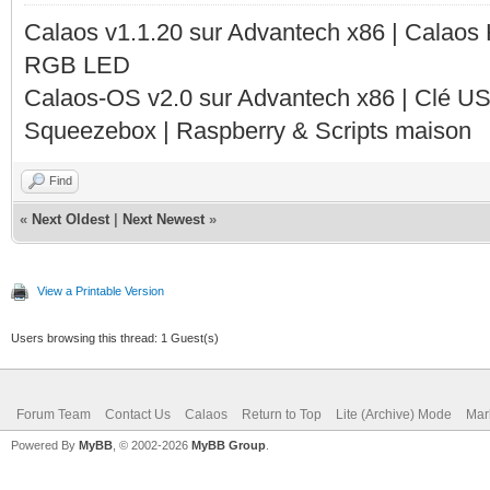
Calaos v1.1.20 sur Advantech x86 | Calaos
RGB LED
Calaos-OS v2.0 sur Advantech x86 | Clé U
Squeezebox | Raspberry & Scripts maison
Find
«
Next Oldest
|
Next Newest
»
View a Printable Version
Users browsing this thread: 1 Guest(s)
Forum Team
Contact Us
Calaos
Return to Top
Lite (Archive) Mode
Mar
Powered By
MyBB
, © 2002-2026
MyBB Group
.