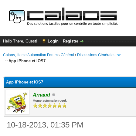
Hello There, Guest!
Login
Register
Calaos, Home Automation Forum
›
Général
›
Discussions Générales
App iPhone et IOS7
ge
App iPhone et IOS7
Arnaud
Home automation geek
10-18-2013, 01:35 PM