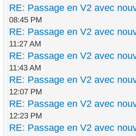
RE: Passage en V2 avec nouv
08:45 PM
RE: Passage en V2 avec nouv
11:27 AM
RE: Passage en V2 avec nouv
11:43 AM
RE: Passage en V2 avec nouv
12:07 PM
RE: Passage en V2 avec nouv
12:23 PM
RE: Passage en V2 avec nouv