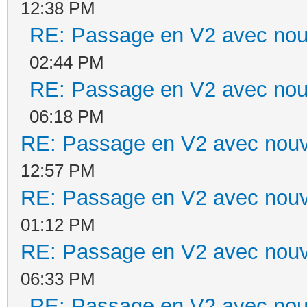
12:38 PM
RE: Passage en V2 avec nou
02:44 PM
RE: Passage en V2 avec nou
06:18 PM
RE: Passage en V2 avec nouv
12:57 PM
RE: Passage en V2 avec nouv
01:12 PM
RE: Passage en V2 avec nouv
06:33 PM
RE: Passage en V2 avec nou