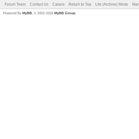
Forum Team
Contact Us
Calaos
Return to Top
Lite (Archive) Mode
Mar
Powered By
MyBB
, © 2002-2026
MyBB Group
.