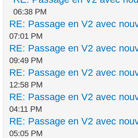
06:38 PM
RE: Passage en V2 avec nouv
07:01 PM
RE: Passage en V2 avec nouv
09:49 PM
RE: Passage en V2 avec nouv
12:58 PM
RE: Passage en V2 avec nouv
04:11 PM
RE: Passage en V2 avec nouv
05:05 PM