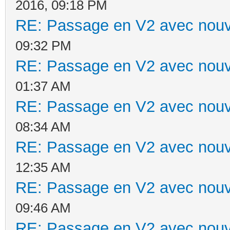
2016, 09:18 PM
RE: Passage en V2 avec nouv
09:32 PM
RE: Passage en V2 avec nouv
01:37 AM
RE: Passage en V2 avec nouv
08:34 AM
RE: Passage en V2 avec nouv
12:35 AM
RE: Passage en V2 avec nouv
09:46 AM
RE: Passage en V2 avec nouv