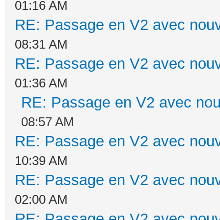
01:16 AM
RE: Passage en V2 avec nouv
08:31 AM
RE: Passage en V2 avec nouv
01:36 AM
RE: Passage en V2 avec nou
08:57 AM
RE: Passage en V2 avec nouv
10:39 AM
RE: Passage en V2 avec nouv
02:00 AM
RE: Passage en V2 avec nouv