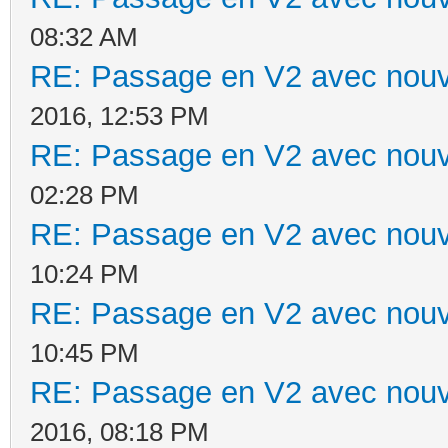
08:32 AM
RE: Passage en V2 avec nouv
2016, 12:53 PM
RE: Passage en V2 avec nouv
02:28 PM
RE: Passage en V2 avec nouv
10:24 PM
RE: Passage en V2 avec nouv
10:45 PM
RE: Passage en V2 avec nouv
2016, 08:18 PM