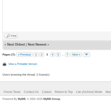
Find
«
Next Oldest
|
Next Newest
»
Pages (7):
« Previous
1
2
3
4
5
…
7
Next »
View a Printable Version
Users browsing this thread: 2 Guest(s)
Forum Team
Contact Us
Calaos
Return to Top
Lite (Archive) Mode
Mar
Powered By
MyBB
, © 2002-2026
MyBB Group
.