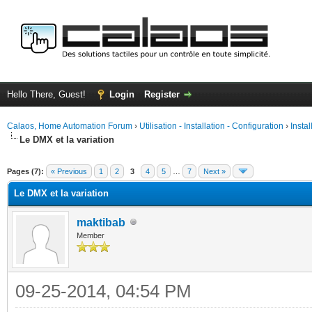
Hello There, Guest!
Login
Register
Calaos, Home Automation Forum
›
Utilisation - Installation - Configuration
›
Insta
Le DMX et la variation
ge
Pages (7):
« Previous
1
2
3
4
5
…
7
Next »
Le DMX et la variation
maktibab
Member
09-25-2014, 04:54 PM