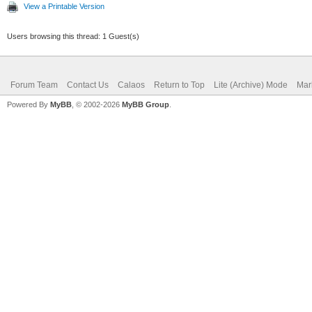
View a Printable Version
Users browsing this thread: 1 Guest(s)
Forum Team
Contact Us
Calaos
Return to Top
Lite (Archive) Mode
Mar
Powered By
MyBB
, © 2002-2026
MyBB Group
.