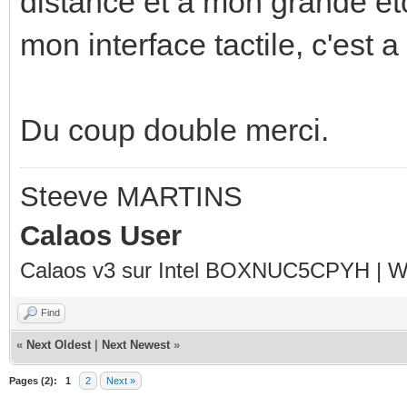
distance et a mon grande ét
mon interface tactile, c'est 
Du coup double merci.
Steeve MARTINS
Calaos User
Calaos v3 sur Intel BOXNUC5CPYH | Wa
Find
«
Next Oldest
|
Next Newest
»
Pages (2):
1
2
Next »