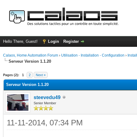
Hello There, Guest!
Login
Register
Calaos, Home Automation Forum
›
Utilisation - Installation - Configuration
›
Insta
Serveur Version 1.1.20
ge
Pages (2):
1
2
Next »
Serveur Version 1.1.20
steevedu49
Senior Member
11-11-2014, 07:34 PM