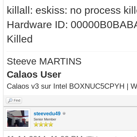
killall: eskiss: no process kil
Hardware ID: 00000B0BA
Killed
Steeve MARTINS
Calaos User
Calaos v3 sur Intel BOXNUC5CPYH | Wa
Find
steevedu49
Senior Member