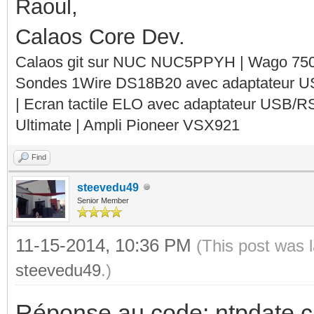
Raoul,
Calaos Core Dev.
Calaos git sur NUC NUC5PPYH | Wago 750-
Sondes 1Wire DS18B20 avec adaptateur 
| Ecran tactile ELO avec adaptateur USB/R
Ultimate | Ampli Pioneer VSX921
Find
steevedu49
Senior Member
11-15-2014, 10:36 PM
(This post was 
steevedu49
.)
Réponse au code: ntpdate ca