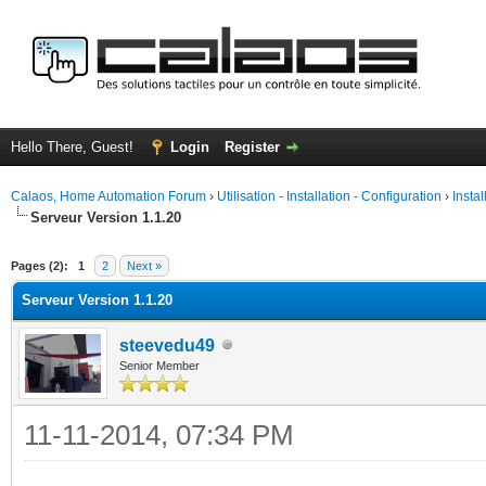
Hello There, Guest!
Login
Register
Calaos, Home Automation Forum
›
Utilisation - Installation - Configuration
›
Insta
Serveur Version 1.1.20
ge
Pages (2):
1
2
Next »
Serveur Version 1.1.20
steevedu49
Senior Member
11-11-2014, 07:34 PM