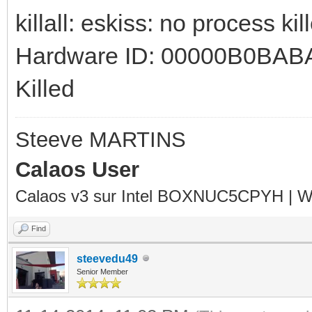
killall: eskiss: no process kil
Hardware ID: 00000B0BA
Killed
Steeve MARTINS
Calaos User
Calaos v3 sur Intel BOXNUC5CPYH | Wa
Find
steevedu49
Senior Member