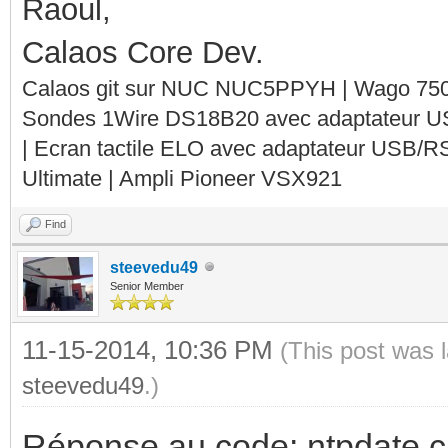
Raoul,
Calaos Core Dev.
Calaos git sur NUC NUC5PPYH | Wago 750-
Sondes 1Wire DS18B20 avec adaptateur 
| Ecran tactile ELO avec adaptateur USB/R
Ultimate | Ampli Pioneer VSX921
Find
steevedu49
Senior Member
11-15-2014, 10:36 PM
(This post was 
steevedu49
.)
Réponse au code: ntpdate ca