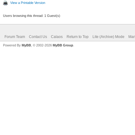
View a Printable Version
Users browsing this thread: 1 Guest(s)
Forum Team
Contact Us
Calaos
Return to Top
Lite (Archive) Mode
Mar
Powered By
MyBB
, © 2002-2026
MyBB Group
.