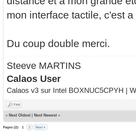
distance et a mon grande ét
mon interface tactile, c'est 
Du coup double merci.
Steeve MARTINS
Calaos User
Calaos v3 sur Intel BOXNUC5CPYH | Wa
Find
«
Next Oldest
|
Next Newest
»
Pages (2):
1
2
Next »