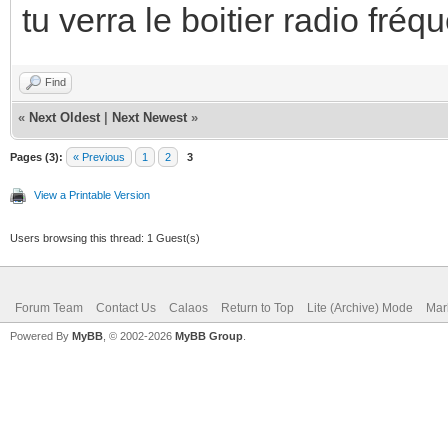
tu verra le boitier radio fréq
Find
«
Next Oldest
|
Next Newest
»
Pages (3):
« Previous
1
2
3
View a Printable Version
Users browsing this thread: 1 Guest(s)
Forum Team
Contact Us
Calaos
Return to Top
Lite (Archive) Mode
Mar
Powered By
MyBB
, © 2002-2026
MyBB Group
.