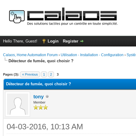
Hello There, Guest!
Login
Register
Calaos, Home Automation Forum
›
Utilisation - Installation - Configuration
›
Systè
Détecteur de fumée, quoi choisir ?
ge
Pages (3):
« Previous
1
2
3
Détecteur de fumée, quoi choisir ?
tony
Member
04-03-2016, 10:13 AM