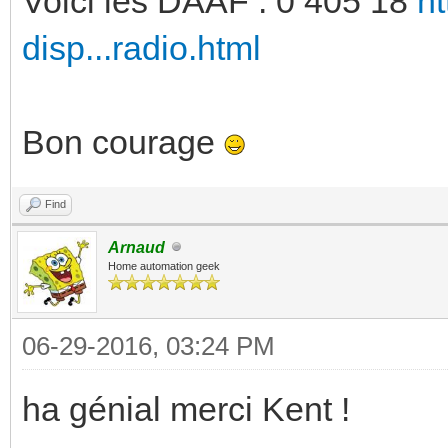
Voici les DAAF : 0 405 18
ht
disp...radio.html
Bon courage
Find
Arnaud
Home automation geek
06-29-2016, 03:24 PM
ha génial merci Kent !