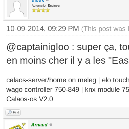
diouk
Automation Engineer
10-09-2014, 09:29 PM
(This post was 
@captainigloo : super ça, t
en moins cher il y a les "Ea
calaos-server/home on meleg | elo touc
wago controller 750-849 | knx module 7
Calaos-os V2.0
Find
Arnaud