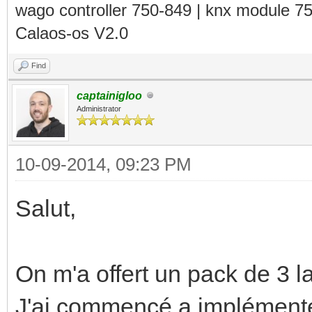
wago controller 750-849 | knx module 7
Calaos-os V2.0
Find
captainigloo
Administrator
10-09-2014, 09:23 PM
Salut,
On m'a offert un pack de 3 
J'ai commencé a implémente