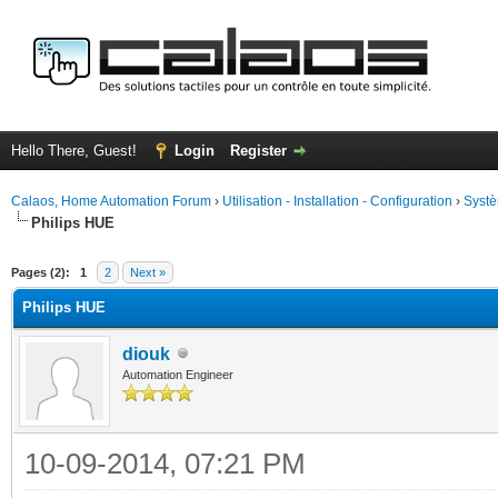
Hello There, Guest!
Login
Register
Calaos, Home Automation Forum
›
Utilisation - Installation - Configuration
›
Systè
Philips HUE
ge
Pages (2):
1
2
Next »
Philips HUE
diouk
Automation Engineer
10-09-2014, 07:21 PM