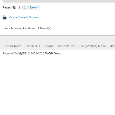
Pages (2):
1
2
Next »
View a Printable Version
Users browsing this thread: 1 Guest(s)
Forum Team
Contact Us
Calaos
Return to Top
Lite (Archive) Mode
Mar
Powered By
MyBB
, © 2002-2026
MyBB Group
.