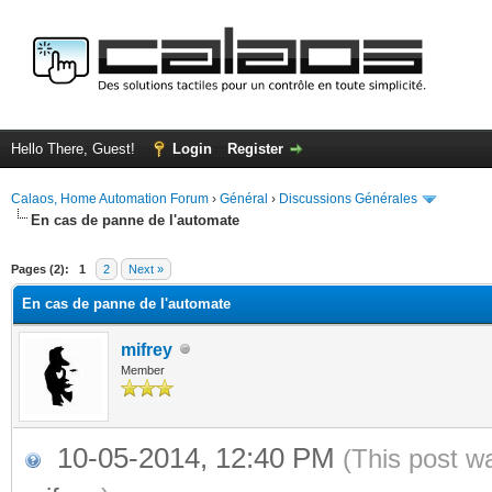
Hello There, Guest!
Login
Register
Calaos, Home Automation Forum
›
Général
›
Discussions Générales
En cas de panne de l'automate
ge
Pages (2):
1
2
Next »
En cas de panne de l'automate
mifrey
Member
10-05-2014, 12:40 PM
(This post w