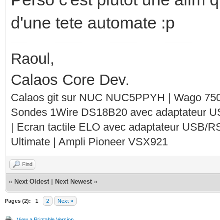
d'une tete automate :p
Raoul,
Calaos Core Dev.
Calaos git sur NUC NUC5PPYH | Wago 750-
Sondes 1Wire DS18B20 avec adaptateur 
| Ecran tactile ELO avec adaptateur USB/R
Ultimate | Ampli Pioneer VSX921
Find
«
Next Oldest
|
Next Newest
»
Pages (2):
1
2
Next »
View a Printable Version