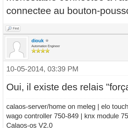
connectee au bouton-pousso
Find
diouk
Automation Engineer
10-05-2014, 03:39 PM
Oui, il existe des relais "for
calaos-server/home on meleg | elo touc
wago controller 750-849 | knx module 7
Calaos-os V2.0