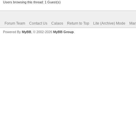
Users browsing this thread: 1 Guest(s)
Forum Team
Contact Us
Calaos
Return to Top
Lite (Archive) Mode
Mar
Powered By
MyBB
, © 2002-2026
MyBB Group
.