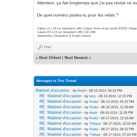
Attention, ça fait longtemps que j'ai pas révisé ce su
De quel numéro parles-tu pour les relais ?
Calaos v1.1.20 sur Advantech x86 | Calaos Home écran tactile RS232 | Wa
Calaos-OS v2.0 sur Advantech x86 | Clé USB
Squeezebox | Raspberry & Scripts maison
Find
«
Next Oldest
|
Next Newest
»
Messages In This Thread
Matériel d'occasion
- by
Rodul
- 08-13-2014, 05:22 PM
RE: Matériel d'occasion
- by
tony
- 08-14-2014, 12:15 PM
RE: Matériel d'occasion
- by
Rodul
- 08-14-2014, 04:22 PM
RE: Matériel d'occasion
- by
Rodul
- 08-16-2014, 11:39 AM
RE: Matériel d'occasion
- by
diouk
- 08-16-2014, 11:36 PM
RE: Matériel d'occasion
- by
Rodul
- 08-17-2014, 12:19 AM
RE: Matériel d'occasion
- by
Thibaut
- 08-17-2014, 10:15 AM
RE: Matériel d'occasion
- by
Rodul
- 08-17-2014, 06:32 PM
RE: Matériel d'occasion
- by
Thibaut
- 08-17-2014, 07:24 PM