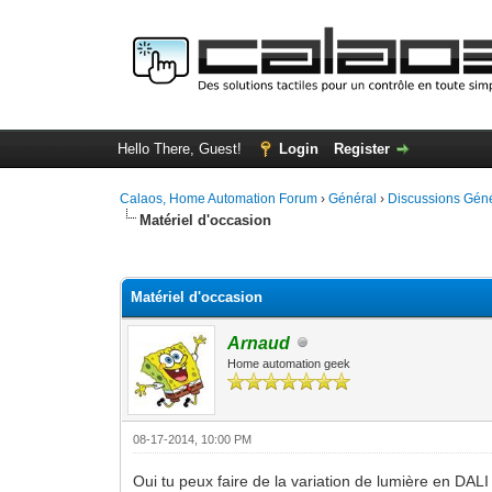
Hello There, Guest!
Login
Register
Calaos, Home Automation Forum
›
Général
›
Discussions Gén
Matériel d'occasion
0 Vote(s) - 0 Average
1
2
3
4
5
Matériel d'occasion
Arnaud
Home automation geek
08-17-2014, 10:00 PM
Oui tu peux faire de la variation de lumière en DALI