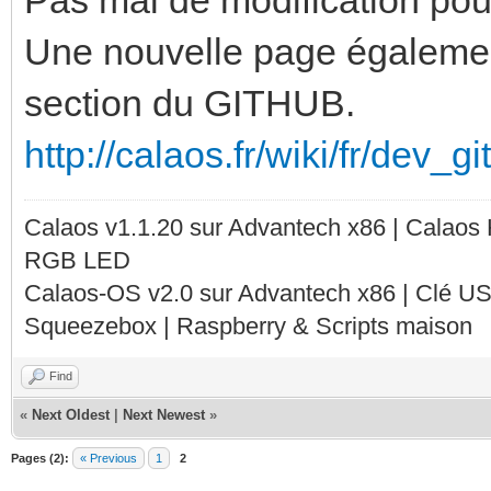
Une nouvelle page égalemen
section du GITHUB.
http://calaos.fr/wiki/fr/dev_g
Calaos v1.1.20 sur Advantech x86 | Calaos
RGB LED
Calaos-OS v2.0 sur Advantech x86 | Clé U
Squeezebox | Raspberry & Scripts maison
Find
«
Next Oldest
|
Next Newest
»
Pages (2):
« Previous
1
2