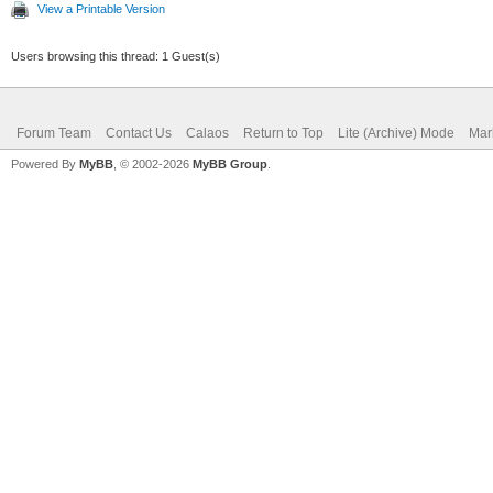
View a Printable Version
Users browsing this thread: 1 Guest(s)
Forum Team
Contact Us
Calaos
Return to Top
Lite (Archive) Mode
Mar
Powered By
MyBB
, © 2002-2026
MyBB Group
.