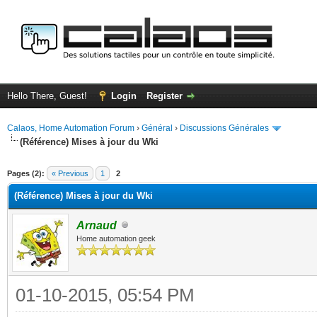
Hello There, Guest!
Login
Register
Calaos, Home Automation Forum
›
Général
›
Discussions Générales
(Référence) Mises à jour du Wki
ge
Pages (2):
« Previous
1
2
(Référence) Mises à jour du Wki
Arnaud
Home automation geek
01-10-2015, 05:54 PM