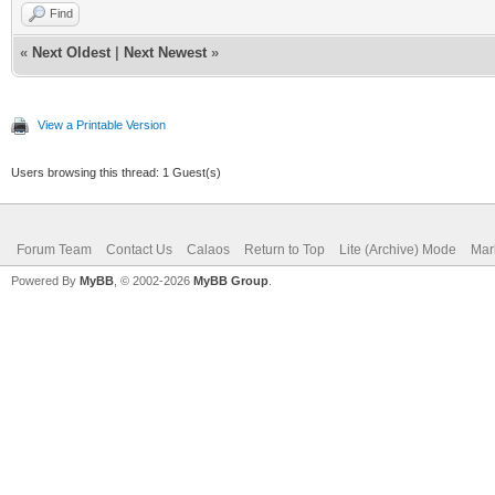
Find
«
Next Oldest
|
Next Newest
»
View a Printable Version
Users browsing this thread: 1 Guest(s)
Forum Team
Contact Us
Calaos
Return to Top
Lite (Archive) Mode
Mar
Powered By
MyBB
, © 2002-2026
MyBB Group
.