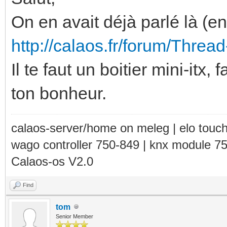
On en avait déjà parlé là (e
http://calaos.fr/forum/Th
Il te faut un boitier mini-itx,
ton bonheur.
calaos-server/home on meleg | elo touc
wago controller 750-849 | knx module 7
Calaos-os V2.0
Find
tom
Senior Member