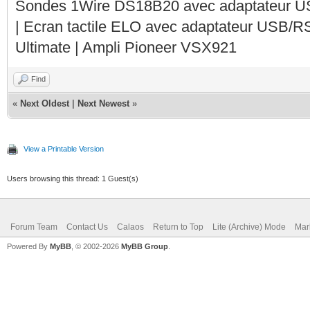
Sondes 1Wire DS18B20 avec adaptateur 
| Ecran tactile ELO avec adaptateur USB/R
Ultimate | Ampli Pioneer VSX921
Find
«
Next Oldest
|
Next Newest
»
View a Printable Version
Users browsing this thread: 1 Guest(s)
Forum Team
Contact Us
Calaos
Return to Top
Lite (Archive) Mode
Mar
Powered By
MyBB
, © 2002-2026
MyBB Group
.