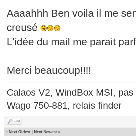
Aaaahhh Ben voila il me sem
creusé
L'idée du mail me parait parf
Merci beaucoup!!!!
Calaos V2, WindBox MSI, pas d
Wago 750-881, relais finder
Find
«
Next Oldest
|
Next Newest
»