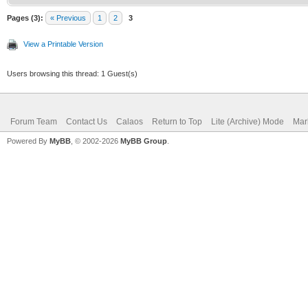
Pages (3):
« Previous
1
2
3
View a Printable Version
Users browsing this thread: 1 Guest(s)
Forum Team
Contact Us
Calaos
Return to Top
Lite (Archive) Mode
Mar
Powered By
MyBB
, © 2002-2026
MyBB Group
.