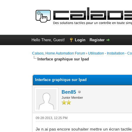
Hello There, Guest!
Login
Register
Calaos, Home Automation Forum
›
Utilisation - Installation - C
Interface graphique sur Ipad
0 Vote(s) - 0 Average
1
2
3
4
5
Interface graphique sur Ipad
Ben85
Junior Member
09-28-2013, 12:25 PM
Je n.ai pas encore souhaiter mettre un écran tactile