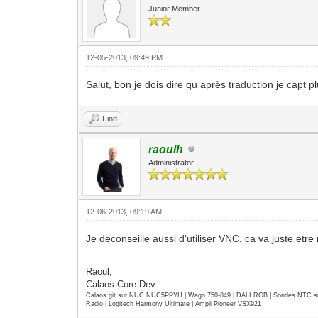
Junior Member
12-05-2013, 09:49 PM
Salut, bon je dois dire qu après traduction je capt 
Find
raoulh
Administrator
12-06-2013, 09:19 AM
Je deconseille aussi d'utiliser VNC, ca va juste etr
Raoul,
Calaos Core Dev.
Calaos git sur NUC NUC5PPYH | Wago 750-849 | DALI RGB | Sondes NTC su
Radio | Logitech Harmony Ultimate | Ampli Pioneer VSX921