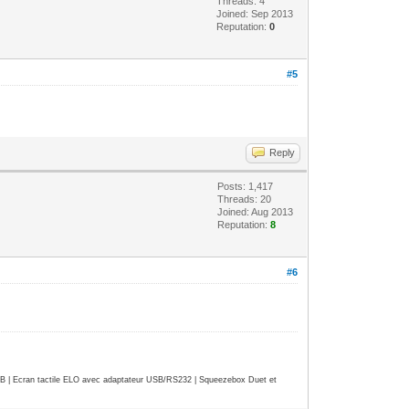
Threads: 4
Joined: Sep 2013
Reputation:
0
#5
Reply
Posts: 1,417
Threads: 20
Joined: Aug 2013
Reputation:
8
#6
| Ecran tactile ELO avec adaptateur USB/RS232 | Squeezebox Duet et