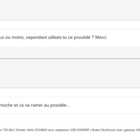
plus ou moins, cependant utilisés-tu ce procédé ? Merci
e moche et ca va ramer au possible...
r 750-464 | Sondes 1Wire DS18B20 avec adaptateur USB DS9490R | Nodes MySensors avec gateway USB 