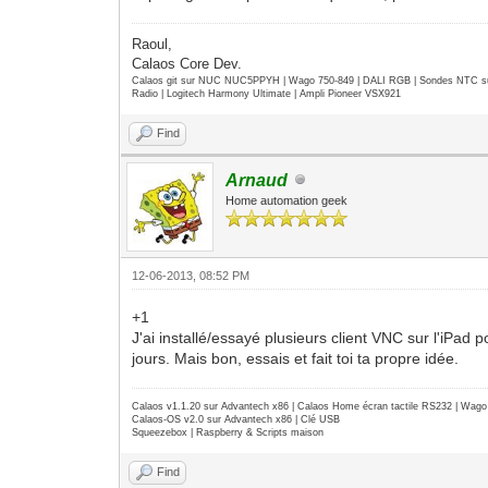
Raoul,
Calaos Core Dev.
Calaos git sur NUC NUC5PPYH | Wago 750-849 | DALI RGB | Sondes NTC su
Radio | Logitech Harmony Ultimate | Ampli Pioneer VSX921
Find
Arnaud
Home automation geek
12-06-2013, 08:52 PM
+1
J'ai installé/essayé plusieurs client VNC sur l'iPad
jours. Mais bon, essais et fait toi ta propre idée.
Calaos v1.1.20 sur Advantech x86 | Calaos Home écran tactile RS232 | Wa
Calaos-OS v2.0 sur Advantech x86 | Clé USB
Squeezebox | Raspberry & Scripts maison
Find