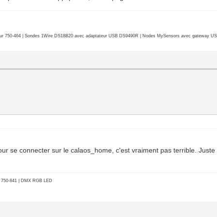
r 750-464 | Sondes 1Wire DS18B20 avec adaptateur USB DS9490R | Nodes MySensors avec gateway USB 
 pour se connecter sur le calaos_home, c'est vraiment pas terrible. Juste
go 750-841 | DMX RGB LED