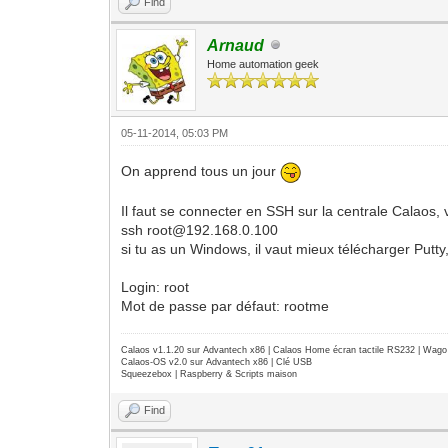
Find
Arnaud
Home automation geek
05-11-2014, 05:03 PM
On apprend tous un jour
Il faut se connecter en SSH sur la centrale Calaos, v
ssh root@192.168.0.100
si tu as un Windows, il vaut mieux télécharger Putt
Login: root
Mot de passe par défaut: rootme
Calaos v1.1.20 sur Advantech x86 | Calaos Home écran tactile RS232 | Wa
Calaos-OS v2.0 sur Advantech x86 | Clé USB
Squeezebox | Raspberry & Scripts maison
Find