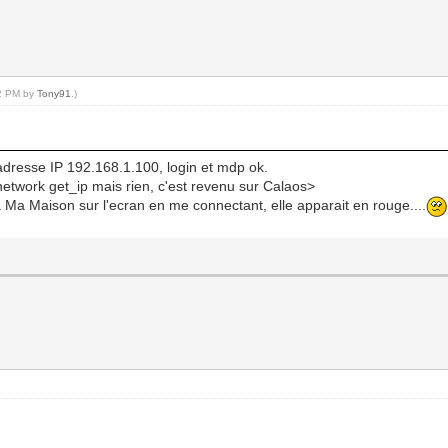
02 PM by
Tony91
.)
'adresse IP 192.168.1.100, login et mdp ok.
_network get_ip mais rien, c'est revenu sur Calaos>
r à Ma Maison sur l'ecran en me connectant, elle apparait en rouge....