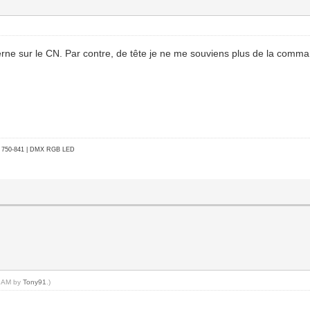
terne sur le CN. Par contre, de tête je ne me souviens plus de la comman
go 750-841 | DMX RGB LED
01 AM by
Tony91
.)