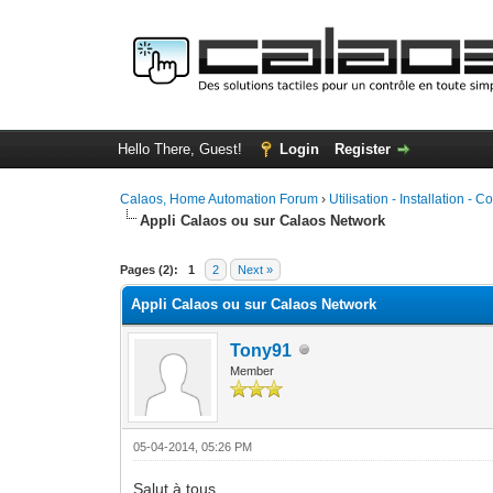
Hello There, Guest!
Login
Register
Calaos, Home Automation Forum
›
Utilisation - Installation - C
Appli Calaos ou sur Calaos Network
0 Vote(s) - 0 Average
1
2
3
4
5
Pages (2):
1
2
Next »
Appli Calaos ou sur Calaos Network
Tony91
Member
05-04-2014, 05:26 PM
Salut à tous,