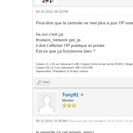
05-10-2014, 06:18 PM
Peut-être que la centrale ne met plus à jour l'IP ex
ha oui c'est ça:
#calaos_network get_ip
il doit t'afficher l'IP publique et privée.
Est-ce que ça fonctionne bien ?
Calaos v1.1.20 sur Advantech x86 | Calaos Home écran tactile RS232 | Wa
Calaos-OS v2.0 sur Advantech x86 | Clé USB
Squeezebox | Raspberry & Scripts maison
Find
Tony91
Member
05-11-2014, 11:00 AM
(This post was last modified: 05-11-2014, 11:
je regarde ça cet aprem, merci