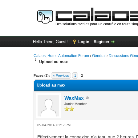
Hello There, Guest!
Login
Register
Calaos, Home Automation Forum
›
Général
›
Discussions Gén
Upload au max
0 Vote(s) - 0 Average
1
2
3
4
5
Pages (2):
« Previous
1
2
Upload au max
WaxMax
Junior Member
05-04-2014, 01:17 PM
Effectivement la connexion n'a tenu que 2 heures, l