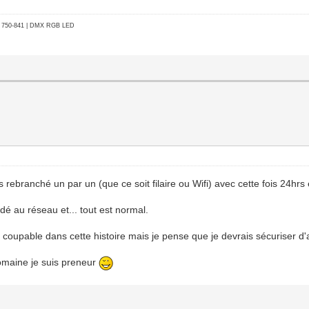
go 750-841 | DMX RGB LED
uis rebranché un par un (que ce soit filaire ou Wifi) avec cette fois 24hr
é au réseau et... tout est normal.
 le coupable dans cette histoire mais je pense que je devrais sécuriser
omaine je suis preneur