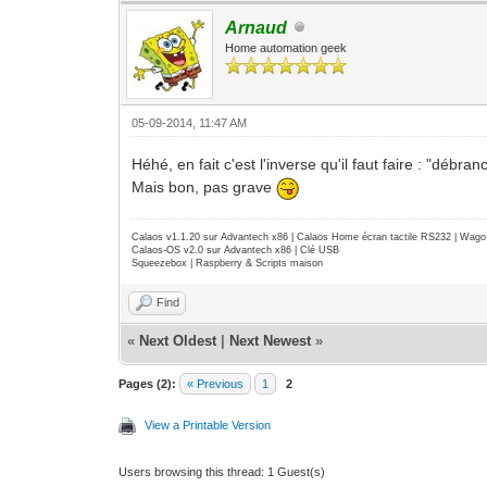
Arnaud
Home automation geek
05-09-2014, 11:47 AM
Héhé, en fait c'est l'inverse qu'il faut faire : "débr
Mais bon, pas grave
Calaos v1.1.20 sur Advantech x86 | Calaos Home écran tactile RS232 | Wa
Calaos-OS v2.0 sur Advantech x86 | Clé USB
Squeezebox | Raspberry & Scripts maison
Find
«
Next Oldest
|
Next Newest
»
Pages (2):
« Previous
1
2
View a Printable Version
Users browsing this thread: 1 Guest(s)