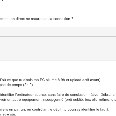
chement en direct ne sature pas la connexion ?
(d'où ce que tu disais ton PC allumé à 9h et upload actif avant)
apse de temps (2h ?)
identifier l'ordinateur source, sans faire de conclusion hâtive. Débranch
avoir un autre équipement insoupçonné (ordi oublié, box elle-même, etc
ls un par un, en contrôlant le débit, tu pourras identifier le fautif.
 être sûr.