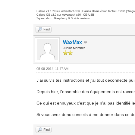
Calaos v1.1.20 sur Advantech x86 | Calaos Home écran tactile RS232 | Wa
Calaos-OS v2.0 sur Advantech x86 | Clé USB
Squeezebox | Raspberry & Scripts maison
Find
WaxMax
Junior Member
05-08-2014, 11:47 AM
J'ai suivis tes instructions et j'ai tout déconnecté p
Depuis hier, l'ensemble des équipements est raccord
Ce qui est ennuyeux c'est que je n'ai pas identifié
Si vous avez donc conseils à me donner dans ce d
Find