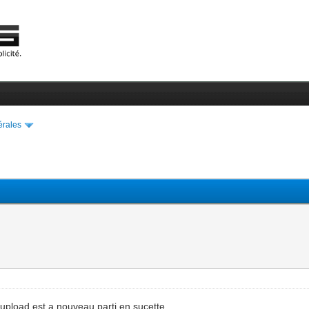
érales
'upload est a nouveau parti en sucette.