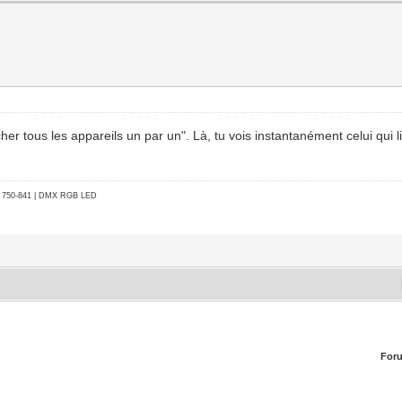
ancher tous les appareils un par un". Là, tu vois instantanément celui qui l
go 750-841 | DMX RGB LED
For