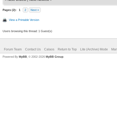
Pages (2):
1
2
Next »
View a Printable Version
Users browsing this thread: 1 Guest(s)
Forum Team
Contact Us
Calaos
Return to Top
Lite (Archive) Mode
Mar
Powered By
MyBB
, © 2002-2026
MyBB Group
.