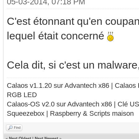
05-03-2014, 07:18 PM
C'est étonnant qu'en coupant
lequel était concerné
Cela dit, si c'est un malware
Calaos v1.1.20 sur Advantech x86 | Calaos
RGB LED
Calaos-OS v2.0 sur Advantech x86 | Clé U
Squeezebox | Raspberry & Scripts maison
Find
«
Next Oldest
|
Next Newest
»