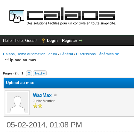
Hello There, Guest!
Login
Register
Calaos, Home Automation Forum
›
Général
›
Discussions Générales
Upload au max
ge
Pages (2):
1
2
Next »
Upload au max
WaxMax
Junior Member
05-02-2014, 01:08 PM