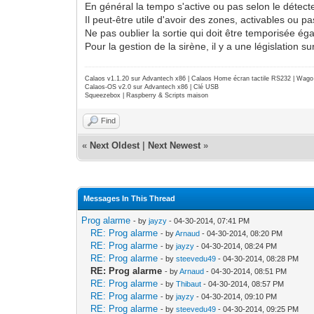
En général la tempo s'active ou pas selon le détect
Il peut-être utile d'avoir des zones, activables ou 
Ne pas oublier la sortie qui doit être temporisée ég
Pour la gestion de la sirène, il y a une législation 
Calaos v1.1.20 sur Advantech x86 | Calaos Home écran tactile RS232 | Wa
Calaos-OS v2.0 sur Advantech x86 | Clé USB
Squeezebox | Raspberry & Scripts maison
Find
«
Next Oldest
|
Next Newest
»
Messages In This Thread
Prog alarme
- by
jayzy
- 04-30-2014, 07:41 PM
RE: Prog alarme
- by
Arnaud
- 04-30-2014, 08:20 PM
RE: Prog alarme
- by
jayzy
- 04-30-2014, 08:24 PM
RE: Prog alarme
- by
steevedu49
- 04-30-2014, 08:28 PM
RE: Prog alarme
- by
Arnaud
- 04-30-2014, 08:51 PM
RE: Prog alarme
- by
Thibaut
- 04-30-2014, 08:57 PM
RE: Prog alarme
- by
jayzy
- 04-30-2014, 09:10 PM
RE: Prog alarme
- by
steevedu49
- 04-30-2014, 09:25 PM