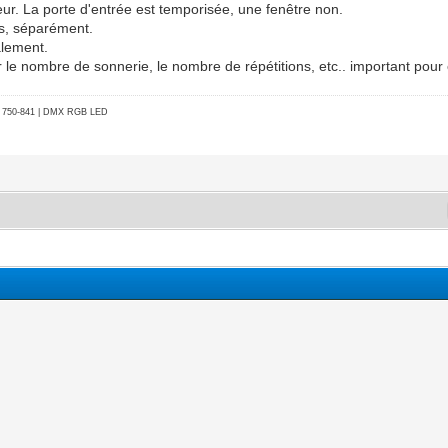
eur. La porte d'entrée est temporisée, une fenêtre non.
pas, séparément.
alement.
sur le nombre de sonnerie, le nombre de répétitions, etc.. important pour
go 750-841 | DMX RGB LED