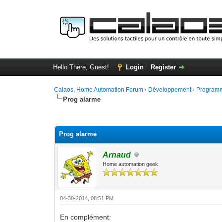
Hello There, Guest!
Login
Register
Calaos, Home Automation Forum
›
Développement
›
Programm
Prog alarme
0 Vote(s) - 0 Average
1
2
3
4
5
Prog alarme
Arnaud
Home automation geek
04-30-2014, 08:51 PM
En complément: