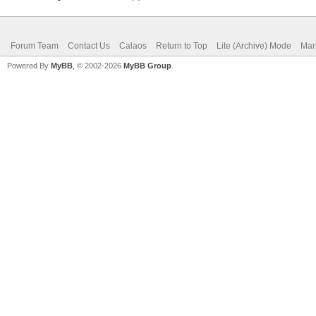
Forum Team
Contact Us
Calaos
Return to Top
Lite (Archive) Mode
Mar
Powered By
MyBB
, © 2002-2026
MyBB Group
.