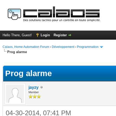
Hello There, Guest!
Login
Register
Calaos, Home Automation Forum
›
Développement
›
Programmation
Prog alarme
ge
Prog alarme
jayzy
Member
04-30-2014, 07:41 PM