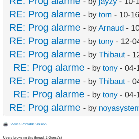
RE: Prog alarme
- by
jayzy
- 10-
RE: Prog alarme
- by
tom
- 10-16
RE: Prog alarme
- by
Arnaud
- 1
RE: Prog alarme
- by
tony
- 12-0
RE: Prog alarme
- by
Thibaut
- 1
RE: Prog alarme
- by
tony
- 04-
RE: Prog alarme
- by
Thibaut
- 0
RE: Prog alarme
- by
tony
- 04-
RE: Prog alarme
- by
noyasyste
View a Printable Version
Users browsing this thread: 2 Guest(s)