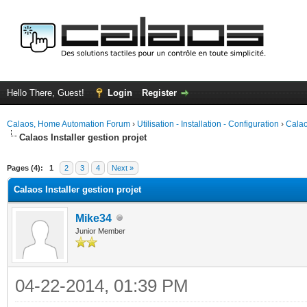
Hello There, Guest!
Login
Register
Calaos, Home Automation Forum
›
Utilisation - Installation - Configuration
›
Calao
Calaos Installer gestion projet
ge
Pages (4):
1
2
3
4
Next »
Calaos Installer gestion projet
Mike34
Junior Member
04-22-2014, 01:39 PM