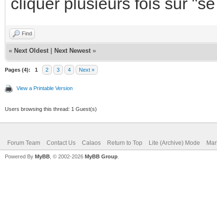
cliquer plusieurs fois sur "s
Find
«
Next Oldest
|
Next Newest
»
Pages (4):
1
2
3
4
Next »
View a Printable Version
Users browsing this thread: 1 Guest(s)
Forum Team
Contact Us
Calaos
Return to Top
Lite (Archive) Mode
Mar
Powered By
MyBB
, © 2002-2026
MyBB Group
.