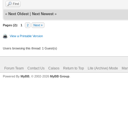
Find
«
Next Oldest
|
Next Newest
»
Pages (2):
1
2
Next »
View a Printable Version
Users browsing this thread: 1 Guest(s)
Forum Team
Contact Us
Calaos
Return to Top
Lite (Archive) Mode
Mar
Powered By
MyBB
, © 2002-2026
MyBB Group
.