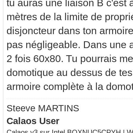
tu auras une liaison B c'est 
mètres de la limite de propr
disjoncteur dans ton armoire
pas négligeable. Dans une ar
2 fois 60x80. Tu pourrais met
domotique au dessus de tes 
armoire complète à la domoti
Steeve MARTINS
Calaos User
Calaos v3 sur Intel BOXNUC5CPYH | Wa