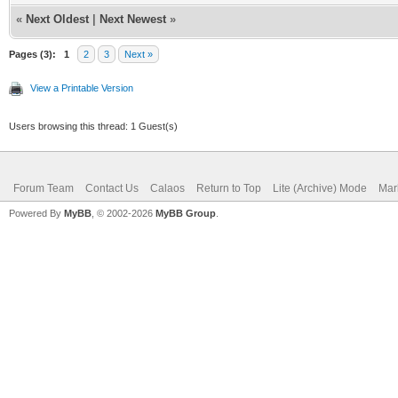
FC425 Tête et ba
«
Next Oldest
|
Next Newest
»
l620 1 pc. 
Pages (3):
1
2
3
Next »
pc. 2 220.
View a Printable Version
FC015 Jeu 
Users browsing this thread: 1 Guest(s)
1 pc. 109,55 € 
Forum Team
Contact Us
Calaos
Return to Top
Lite (Archive) Mode
Mar
pc. 1 109.
Powered By
MyBB
, © 2002-2026
MyBB Group
.
FC335 Porte 
1 pc. 232,71 € 
pc. 2 465.
FC125 Kit ass ho
1 pc. 104,34 € 