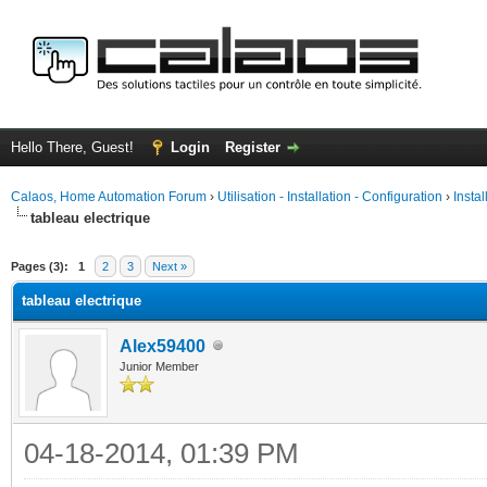
Hello There, Guest!
Login
Register
Calaos, Home Automation Forum
›
Utilisation - Installation - Configuration
›
Insta
tableau electrique
ge
Pages (3):
1
2
3
Next »
tableau electrique
Alex59400
Junior Member
04-18-2014, 01:39 PM