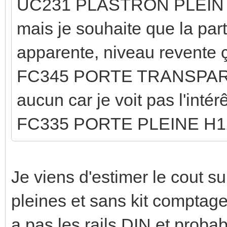
UC231 PLASTRON PLEIN H5
mais je souhaite que la par
apparente, niveau revente ç
FC345 PORTE TRANSPARE
aucun car je voit pas l'intér
FC335 PORTE PLEINE H12
Je viens d'estimer le cout su
pleines et sans kit compta
a pas les rails DIN et proba