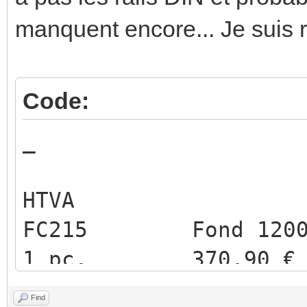
manquent encore... Je suis r
Code:
Quant
HTVA
FC215 Fo
1 pc. 370,90 € 
pc. 2 741.
Find