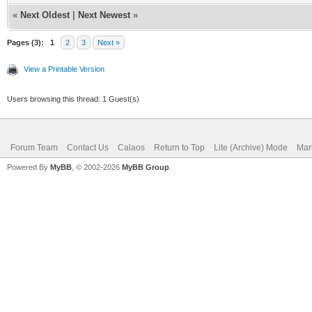
FC425 Tête et ba
«
Next Oldest
|
Next Newest
»
l620 1 pc. 
Pages (3):
1
2
3
Next »
pc. 2 220.
View a Printable Version
FC015 Jeu 
Users browsing this thread: 1 Guest(s)
1 pc. 109,55 € 
Forum Team
Contact Us
Calaos
Return to Top
Lite (Archive) Mode
Mar
pc. 1 109.
Powered By
MyBB
, © 2002-2026
MyBB Group
.
FC335 Porte 
1 pc. 232,71 € 
pc. 2 465.
FC125 Kit ass ho
1 pc. 104,34 € 