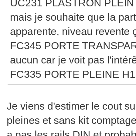
UC231 PLASTRON PLEIN H5
mais je souhaite que la par
apparente, niveau revente ç
FC345 PORTE TRANSPARE
aucun car je voit pas l'intér
FC335 PORTE PLEINE H12
Je viens d'estimer le cout su
pleines et sans kit compta
a pas les rails DIN et proba