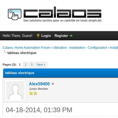
Hello There, Guest!
Login
Register
Calaos, Home Automation Forum
›
Utilisation - Installation - Configuration
›
Insta
tableau electrique
ge
Pages (3):
1
2
3
Next »
tableau electrique
Alex59400
Junior Member
04-18-2014, 01:39 PM