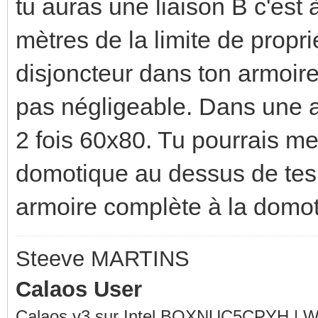
tu auras une liaison B c'est 
mètres de la limite de propr
disjoncteur dans ton armoire
pas négligeable. Dans une ar
2 fois 60x80. Tu pourrais met
domotique au dessus de tes 
armoire complète à la domoti
Steeve MARTINS
Calaos User
Calaos v3 sur Intel BOXNUC5CPYH | Wa