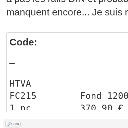
manquent encore... Je suis r
Code:
Quant
HTVA
FC215 Fo
1 pc. 370,90 € 
pc. 2 741.
Find