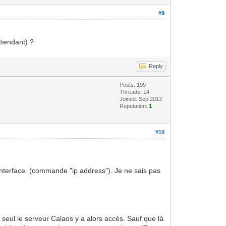
#9
ttendant) ?
Reply
Posts: 199
Threads: 14
Joined: Sep 2013
Reputation:
1
#10
e interface. (commande "ip address"). Je ne sais pas
: seul le serveur Calaos y a alors accès. Sauf que là