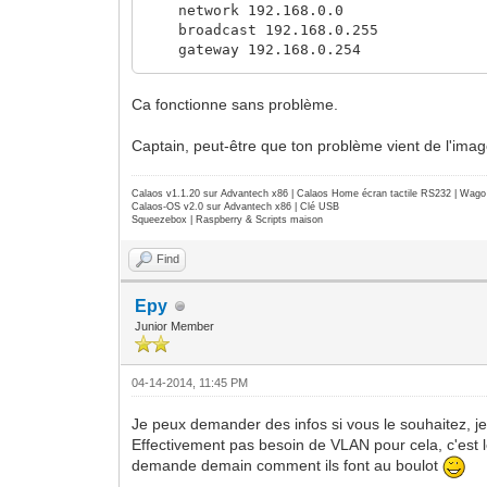
network 192.168.0.0
broadcast 192.168.0.255
gateway 192.168.0.254
auto eth0:0
Ca fonctionne sans problème.
iface eth0:0 inet static
address 192.168.1.27
Captain, peut-être que ton problème vient de l'imag
netmask 255.255.255.0
network 192.168.1.0
broadcast 192.168.1.255
Calaos v1.1.20 sur Advantech x86 | Calaos Home écran tactile RS232 | Wa
Calaos-OS v2.0 sur Advantech x86 | Clé USB
Squeezebox | Raspberry & Scripts maison
root@squeezeberry:~# ifconfig
eth0 Link encap:Ethernet HWaddr b
Find
inet addr:192.168.0.27 Bcast:192
UP BROADCAST RUNNING MULTICAST 
RX packets:391 errors:0 dropped:0
Epy
TX packets:115 errors:0 dropped:0
Junior Member
collisions:0 txqueuelen:1000
RX bytes:23738 (23.1 KiB) TX byt
04-14-2014, 11:45 PM
eth0:0 Link encap:Ethernet HWaddr b
inet addr:192.168.1.27 Bcast:192
Je peux demander des infos si vous le souhaitez, j
UP BROADCA
Effectivement pas besoin de VLAN pour cela, c'est le 
demande demain comment ils font au boulot