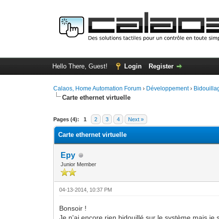
Hello There, Guest!
Login
Register
Calaos, Home Automation Forum
›
Développement
›
Bidouilla
Carte ethernet virtuelle
0 Vote(s) - 0 Average
1
2
3
4
5
Pages (4):
1
2
3
4
Next »
Carte ethernet virtuelle
Epy
Junior Member
04-13-2014, 10:37 PM
Bonsoir !
Je n'ai encore rien bidouillé sur le système mais je