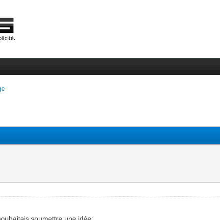
ge
 souhaitais soumettre une idée: