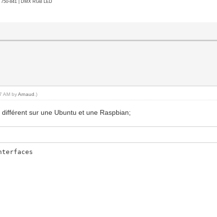
go 750-841 | DMX RGB LED
47 AM by
Arnaud
.)
P différent sur une Ubuntu et une Raspbian;
nterfaces