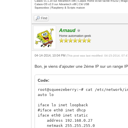
Calaos v1.1.20 sur Advantech x86 | Calaos Home écran tactile RS232 | Wa
Calaos-OS v2.0 sur Advantech x86 | Clé USB
Squeezebox | Raspberry & Scripts maison
Find
Arnaud
Home automation geek
04-14-2014, 10:04 PM
(This post was last modified: 04-15-2014, 07:
Bon, je viens d'ajouter une 2éme IP sur un range I
Code:
root@squeezeberry:~# cat /etc/network/i
auto lo
iface lo inet loopback
#iface eth0 inet dhcp
iface eth0 inet static
address 192.168.0.27
netmask 255.255.255.0