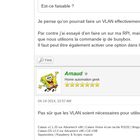
Est-ce faisable ?
Je pense qu'on pourrait faire un VLAN effectivement.
Par contre j'ai essayé d'en faire un sur ma RPI, mais
que nous utilisons la commande ip de busybox.
Il faut peut être également activer une option dans 
Find
Arnaud
Home automation geek
04-14-2014, 10:57 AM
Pas sûr que les VLAN soient nécessaires pour utilis
Calaos v1.1.20 sur Advantech x86 | Calaos Home écran tactile RS232 | Wa
Calaos-OS v2.0 sur Advantech x86 | Clé USB
Squeezebox | Raspberry & Scripts maison