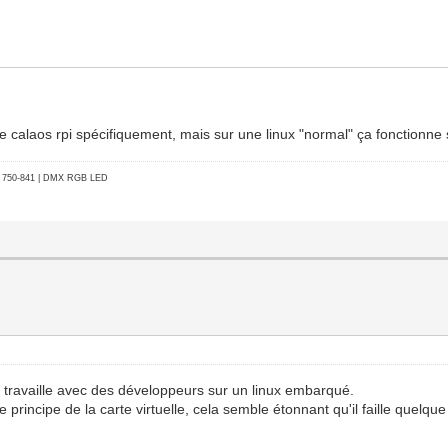
e calaos rpi spécifiquement, mais sur une linux "normal" ça fonctionne 
go 750-841 | DMX RGB LED
8:27:eb:16:01:88
.168.0.255 Mask:255.255.255.0
MTU:1500 Metric:1
 overruns:0 frame:0
 overruns:0 carrier:0
es:15095 (14.7 KiB)
8:27:eb:16:01:88
.168.1.255 Mask:255.255.255.0
e travaille avec des développeurs sur un linux embarqué.
principe de la carte virtuelle, cela semble étonnant qu'il faille quelqu