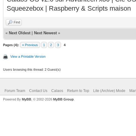
Squeezebox | Raspberry & Scripts maison
Find
«
Next Oldest
|
Next Newest
»
Pages (4):
« Previous
1
2
3
4
View a Printable Version
Users browsing this thread: 2 Guest(s)
Forum Team
Contact Us
Calaos
Return to Top
Lite (Archive) Mode
Mar
Powered By
MyBB
, © 2002-2026
MyBB Group
.