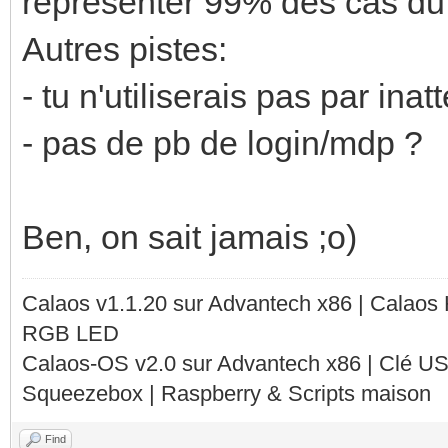
représenter 99% des cas du 
Autres pistes:
- tu n'utiliserais pas par in
- pas de pb de login/mdp ?
Ben, on sait jamais ;o)
Calaos v1.1.20 sur Advantech x86 | Calaos
RGB LED
Calaos-OS v2.0 sur Advantech x86 | Clé U
Squeezebox | Raspberry & Scripts maison
Find