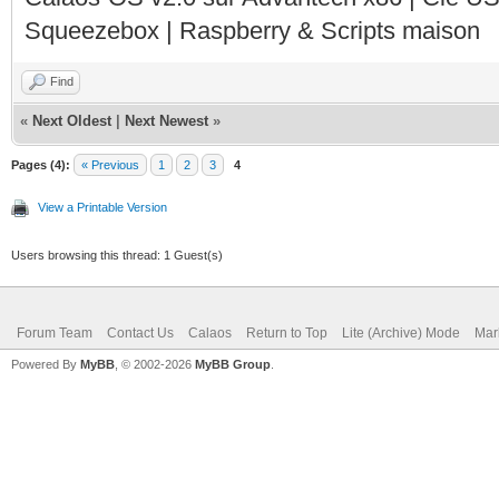
Squeezebox | Raspberry & Scripts maison
Find
«
Next Oldest
|
Next Newest
»
Pages (4):
« Previous
1
2
3
4
View a Printable Version
Users browsing this thread: 1 Guest(s)
Forum Team
Contact Us
Calaos
Return to Top
Lite (Archive) Mode
Mar
Powered By
MyBB
, © 2002-2026
MyBB Group
.