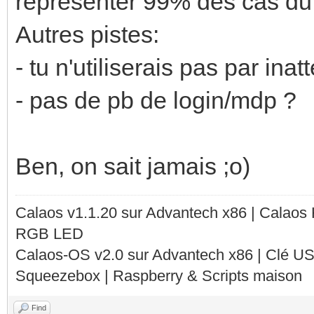
représenter 99% des cas du 
Autres pistes:
- tu n'utiliserais pas par in
- pas de pb de login/mdp ?
Ben, on sait jamais ;o)
Calaos v1.1.20 sur Advantech x86 | Calaos
RGB LED
Calaos-OS v2.0 sur Advantech x86 | Clé U
Squeezebox | Raspberry & Scripts maison
Find