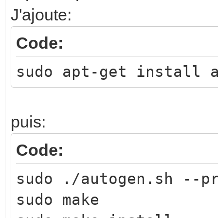
automake autoconf lib
J'ajoute:
libjansson-dev liblua
Code:
sudo apt-get install 
sudo apt-get install 
git clone
https://github.com/ca
puis:
Code:
sudo ./autogen.sh --p
sudo make