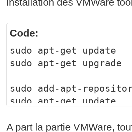
installation des VMWare too
Code:
sudo apt-get update
sudo apt-get upgrade
sudo add-apt-reposito
sudo apt-get update
sudo apt-get install 
libelementary-dev lib
A part la partie VMWare, tout