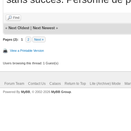
Find
«
Next Oldest
|
Next Newest
»
Pages (2):
1
2
Next »
View a Printable Version
Users browsing this thread: 1 Guest(s)
Forum Team
Contact Us
Calaos
Return to Top
Lite (Archive) Mode
Mar
Powered By
MyBB
, © 2002-2026
MyBB Group
.