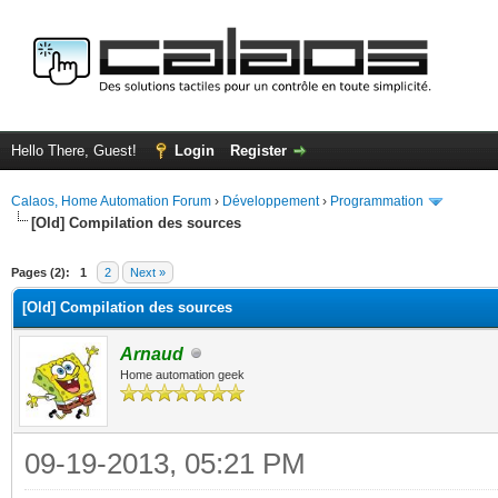
Hello There, Guest!
Login
Register
Calaos, Home Automation Forum
›
Développement
›
Programmation
[Old] Compilation des sources
ge
Pages (2):
1
2
Next »
[Old] Compilation des sources
Arnaud
Home automation geek
09-19-2013, 05:21 PM