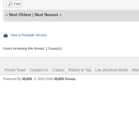
Find
«
Next Oldest
|
Next Newest
»
View a Printable Version
Users browsing this thread: 1 Guest(s)
Forum Team
Contact Us
Calaos
Return to Top
Lite (Archive) Mode
Mar
Powered By
MyBB
, © 2002-2026
MyBB Group
.