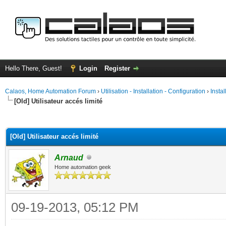
Hello There, Guest!
Login
Register
Calaos, Home Automation Forum
›
Utilisation - Installation - Configuration
›
Insta
[Old] Utilisateur accés limité
ge
[Old] Utilisateur accés limité
Arnaud
Home automation geek
09-19-2013, 05:12 PM