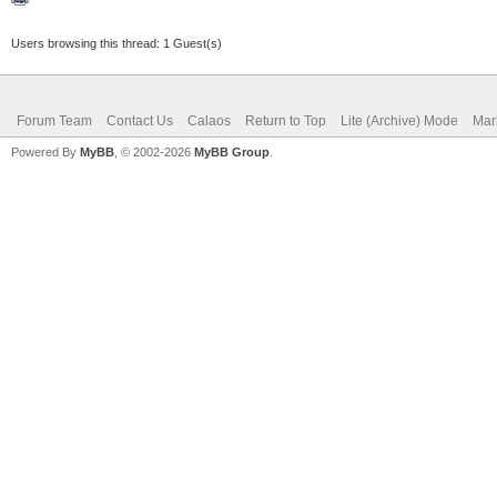
Users browsing this thread: 1 Guest(s)
Forum Team
Contact Us
Calaos
Return to Top
Lite (Archive) Mode
Mar
Powered By
MyBB
, © 2002-2026
MyBB Group
.