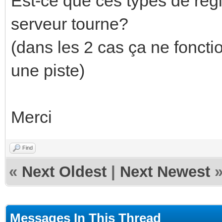
Est-ce que ces types de règl
serveur tourne?
(dans les 2 cas ça ne fonct
une piste)
Merci
Find
«
Next Oldest
|
Next Newest
Messages In This Thread