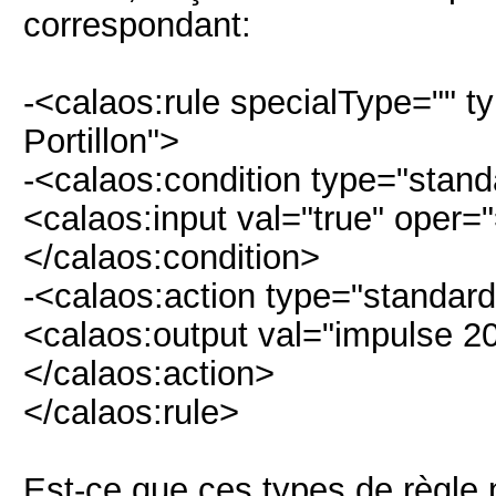
correspondant:
-<calaos:rule specialType="" 
Portillon">
-<calaos:condition type="standa
<calaos:input val="true" oper=
</calaos:condition>
-<calaos:action type="standar
<calaos:output val="impulse 2
</calaos:action>
</calaos:rule>
Est-ce que ces types de règle 