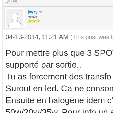
Find
jayzy
Member
04-13-2014, 11:21 AM
(This post was 
Pour mettre plus que 3 SPOTS,
supporté par sortie..
Tu as forcement des transfo 
Surout en led. Ca ne consom
Ensuite en halogène idem c'
50w/20w/35w. Pour info un