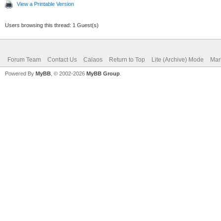
View a Printable Version
Users browsing this thread: 1 Guest(s)
Forum Team
Contact Us
Calaos
Return to Top
Lite (Archive) Mode
Mar
Powered By
MyBB
, © 2002-2026
MyBB Group
.