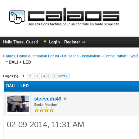
Hello There, Guest!
Login
Register
Calaos, Home Automation Forum
›
Utilisation - Installation - Configuration
›
Systè
DALI + LED
ge
Pages (5):
1
2
3
4
5
Next »
DALI + LED
steevedu49
Senior Member
02-09-2014, 11:31 AM