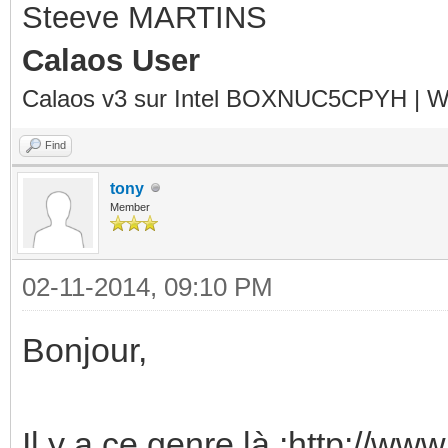
Steeve MARTINS
Calaos User
Calaos v3 sur Intel BOXNUC5CPYH | Wa
Find
tony
Member
02-11-2014, 09:10 PM
Bonjour,
Il y a ce genre là :http://w