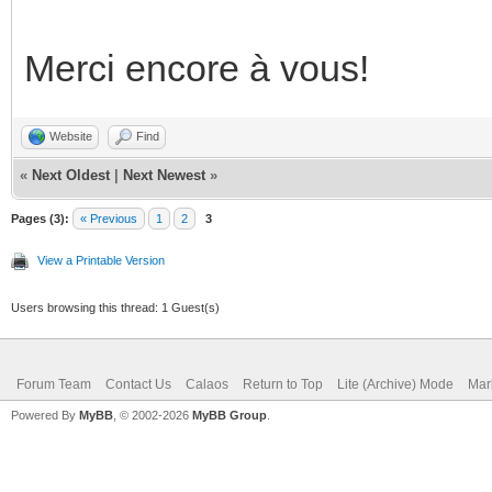
Merci encore à vous!
Website
Find
«
Next Oldest
|
Next Newest
»
Pages (3):
« Previous
1
2
3
View a Printable Version
Users browsing this thread: 1 Guest(s)
Forum Team
Contact Us
Calaos
Return to Top
Lite (Archive) Mode
Mar
Powered By
MyBB
, © 2002-2026
MyBB Group
.