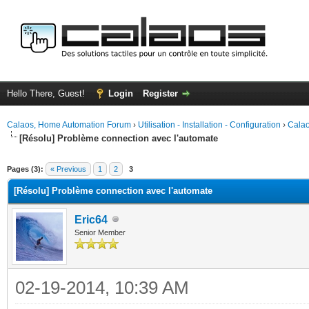
Hello There, Guest!
Login
Register
Calaos, Home Automation Forum
›
Utilisation - Installation - Configuration
›
Calao
[Résolu] Problème connection avec l'automate
ge
Pages (3):
« Previous
1
2
3
[Résolu] Problème connection avec l'automate
Eric64
Senior Member
02-19-2014, 10:39 AM