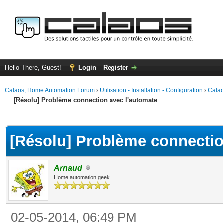
Hello There, Guest!
Login
Register
Calaos, Home Automation Forum
›
Utilisation - Installation - Configuration
›
Calao
[Résolu] Problème connection avec l'automate
ge
[Résolu] Problème connectio
Arnaud
Home automation geek
02-05-2014, 06:49 PM