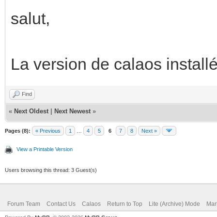
salut,
La version de calaos installé
Find
«
Next Oldest
|
Next Newest
»
Pages (8):
« Previous
1
…
4
5
6
7
8
Next »
View a Printable Version
Users browsing this thread: 3 Guest(s)
Forum Team
Contact Us
Calaos
Return to Top
Lite (Archive) Mode
Mar