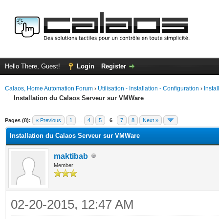
Hello There, Guest!
Login
Register
Calaos, Home Automation Forum
›
Utilisation - Installation - Configuration
›
Insta
Installation du Calaos Serveur sur VMWare
ge
Pages (8):
« Previous
1
…
4
5
6
7
8
Next »
Installation du Calaos Serveur sur VMWare
maktibab
Member
02-20-2015, 12:47 AM