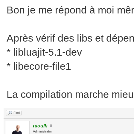
Bon je me répond à moi mêm
Après vérif des libs et dépe
* libluajit-5.1-dev
* libecore-file1
La compilation marche mie
Find
raoulh
Administrator